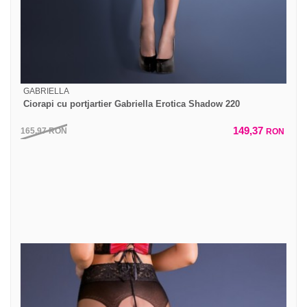
GABRIELLA
Ciorapi cu portjartier Gabriella Erotica Shadow 220
149,37
165,97
RON
RON