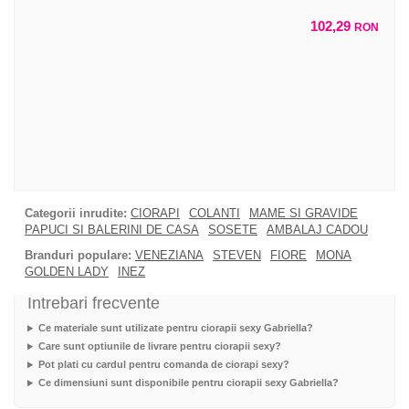
102,29
RON
Categorii inrudite:
CIORAPI
COLANTI
MAME SI GRAVIDE
PAPUCI SI BALERINI DE CASA
SOSETE
AMBALAJ CADOU
Branduri populare:
VENEZIANA
STEVEN
FIORE
MONA
GOLDEN LADY
INEZ
Intrebari frecvente
Ce materiale sunt utilizate pentru ciorapii sexy Gabriella?
Care sunt optiunile de livrare pentru ciorapii sexy?
Pot plati cu cardul pentru comanda de ciorapi sexy?
Ce dimensiuni sunt disponibile pentru ciorapii sexy Gabriella?