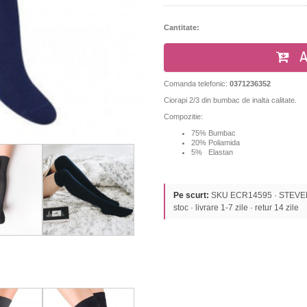
Cantitate:
A
Comanda telefonic:
0371236352
Ciorapi 2/3 din bumbac de inalta calitate.
Compozitie:
75% Bumbac
20% Poliamida
5% Elastan
Pe scurt:
SKU ECR14595 · STEVEN ·
stoc · livrare 1-7 zile · retur 14 zile