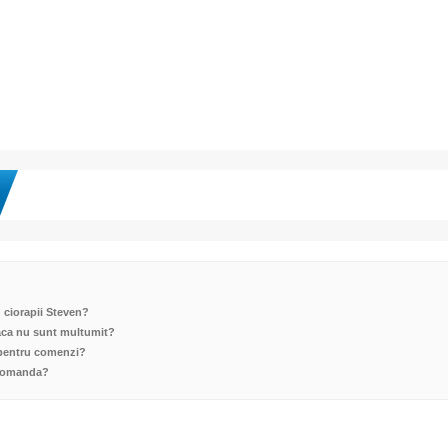
n ciorapii Steven?
aca nu sunt multumit?
e pentru comenzi?
 comanda?