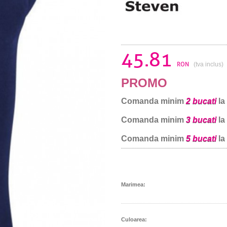
45.81
RON
(tva inclus)
PROMO
Comanda minim
2 bucati
la
Comanda minim
3 bucati
la
Comanda minim
5 bucati
la
Marimea:
Culoarea: