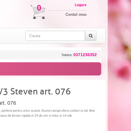
Logare
0
Contul meu
0371236352
Telefon:
/3 Steven art. 076
rt. 076
rfecti pentru orice ocazie. Acesti ciorapi ofera confort si stil, fiind
iaza de livrare rapida in 24 de ore si retur in 14 zile.