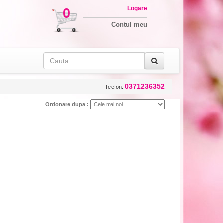
Logare
0
Contul meu
0371236352
Telefon:
Ordonare dupa :