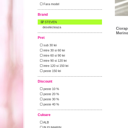
Fara model
Brand
STEVEN
deselecteaza
Ciorap
Merin
Pret
sub 30 lei
intre 30 si 60 lei
intre 60 si 90 lei
intre 90 si 120 lei
intre 120 si 150 lei
peste 150 lei
Discount
peste 10 %
peste 20 %
peste 30 %
peste 40 %
Culoare
ALB
BLEUMARIN