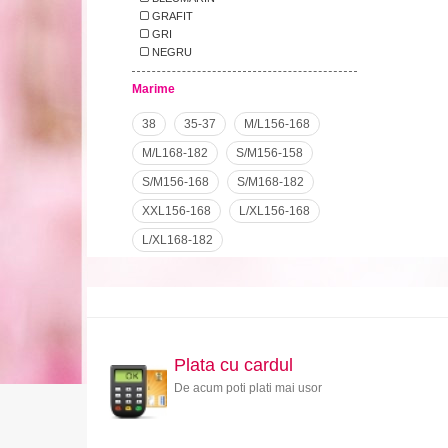
GRAFIT
GRI
NEGRU
Marime
38
35-37
M/L156-168
M/L168-182
S/M156-158
S/M156-168
S/M168-182
XXL156-168
L/XL156-168
L/XL168-182
Plata cu cardul
De acum poti plati mai usor