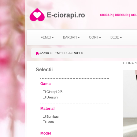
FEMEI
BARBATI
COPII
BEBE
Acasa
»
FEMEI
»
CIORAPI
»
CIORAPI
Selectii
Gama
Ciorapi 2/3
Dresuri
Material
Bumbac
Lana
Model