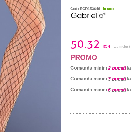
Cod : ECR153646 -
in stoc
50.32
RON
(tva inclus)
PROMO
Comanda minim
2 bucati
la
Comanda minim
3 bucati
la
Comanda minim
5 bucati
la