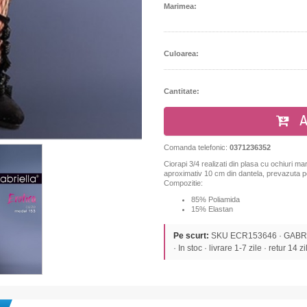
Marimea:
Culoarea:
Cantitate:
A
Comanda telefonic:
0371236352
Ciorapi 3/4 realizati din plasa cu ochiuri mar
aproximativ 10 cm din dantela, prevazuta pe
Compozitie:
85% Poliamida
15% Elastan
Pe scurt:
SKU ECR153646 · GABRIEL
· In stoc · livrare 1-7 zile · retur 14 zi