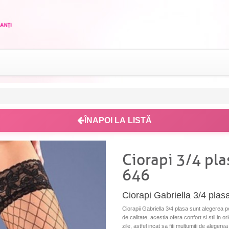
ÎNAPOI LA LISTĂ
Ciorapi 3/4 pl
646
Ciorapi Gabriella 3/4 plas
Ciorapii Gabriella 3/4 plasa sunt alegerea pe
de calitate, acestia ofera confort si stil in o
zile, astfel incat sa fiti multumiti de alegerea