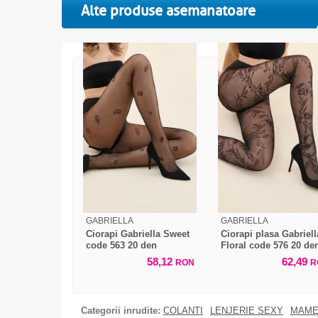
Alte produse asemanatoare
GABRIELLA
GABRIELLA
Ciorapi Gabriella Sweet
Ciorapi plasa Gabriell
code 563 20 den
Floral code 576 20 de
58,12
62,49
RON
R
Categorii inrudite:
COLANTI
LENJERIE SEXY
MAME