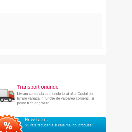
Transport oriunde
Livram comanda ta oriunde te-ai afla. Costul de
livrare variaza in functie de valoarea comenzii si
poate fi chiar gratuit.
Newsletter
Nu rata reducerile si cele mai noi produse!