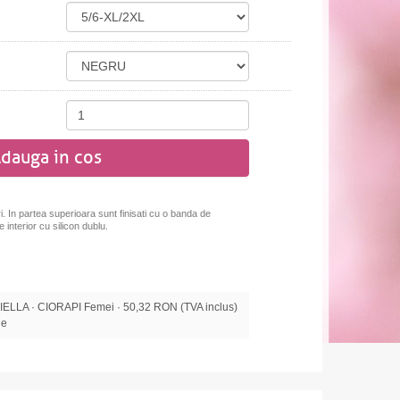
dauga in cos
i.
In partea superioara sunt finisati cu o banda de
 interior cu silicon dublu.
LA · CIORAPI Femei · 50,32 RON (TVA inclus)
le