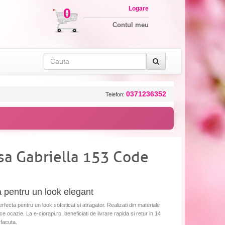
Logare
0
Contul meu
0371236352
Telefon:
asa Gabriella 153 Code
a pentru un look elegant
rfecta pentru un look sofisticat si atragator. Realizati din materiale
rice ocazie. La e-ciorapi.ro, beneficiati de livrare rapida si retur in 14
 facuta.