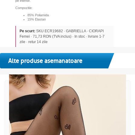
pe interior.
Compozitie:
85% Poliamida
15% Elastan
Pe scurt:
SKU ECR19682 · GABRIELLA · CIORAPI
Femei · 71,73 RON (TVA inclus) · In stoc · livrare 1-7
zile · retur 14 zile
Alte produse asemanatoare