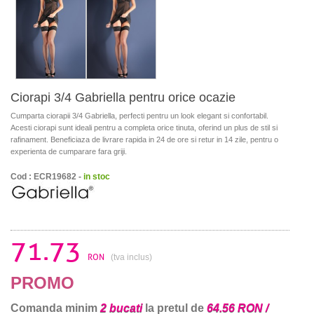
Ciorapi 3/4 Gabriella pentru orice ocazie
Cumparta ciorapii 3/4 Gabriella, perfecti pentru un look elegant si confortabil.
Acesti ciorapi sunt ideali pentru a completa orice tinuta, oferind un plus de stil si
rafinament. Beneficiaza de livrare rapida in 24 de ore si retur in 14 zile, pentru o
experienta de cumparare fara griji.
Cod : ECR19682 -
in stoc
71.73
RON
(tva inclus)
PROMO
Comanda minim
2 bucati
la pretul de
64.56 RON /