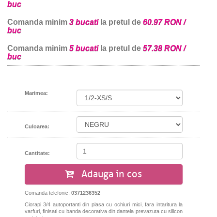
buc
Comanda minim
3 bucati
la pretul de
60.97 RON /
buc
Comanda minim
5 bucati
la pretul de
57.38 RON /
buc
Marimea:
Culoarea:
Cantitate:
Adauga in cos
Comanda telefonic:
0371236352
Ciorapi 3/4 autoportanti din plasa cu ochiuri mici, fara intaritura la
varfuri, finisati cu banda decorativa din dantela prevazuta cu silicon