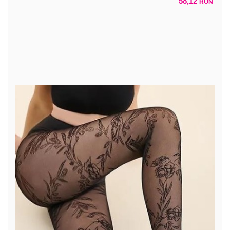
58,12
RON