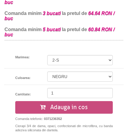
buc
Comanda minim
3 bucati
la pretul de
64.64 RON /
buc
Comanda minim
5 bucati
la pretul de
60.84 RON /
buc
Marimea:
Culoarea:
Cantitate:
Adauga in cos
Comanda telefonic:
0371236352
Ciorapi 3/4 de dama, opaci, confectionati din microfibra, cu banda
adeziva siliconata din dantela.