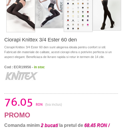
Ciorapi Knittex 3/4 Ester 60 den
Ciorapii Knittex 3/4 Ester 60 den sunt alegerea ideala pentru confort si stil.
Fabricati din materiale de calitate, acesti ciorapi ofera o potrivire perfecta si un
aspect elegant. Beneficiaza de livrare rapida si retur in termen de 14 zile.
Cod : ECR19956 -
in stoc
76.05
RON
(tva inclus)
PROMO
Comanda minim
2 bucati
la pretul de
68.45 RON /