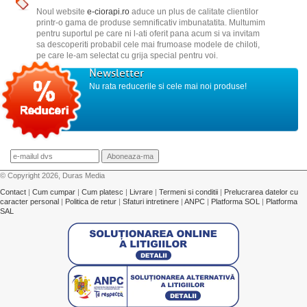
Noul website
e-ciorapi.ro
aduce un plus de calitate clientilor
printr-o gama de produse semnificativ imbunatatita. Multumim
pentru suportul pe care ni l-ati oferit pana acum si va invitam
sa descoperiti probabil cele mai frumoase modele de chiloti,
pe care le-am selectat cu grija special pentru voi.
Newsletter
Nu rata reducerile si cele mai noi produse!
© Copyright 2026, Duras Media
Contact
|
Cum cumpar
|
Cum platesc
|
Livrare
|
Termeni si conditii
|
Prelucrarea datelor cu
caracter personal
|
Politica de retur
|
Sfaturi intretinere
|
ANPC
|
Platforma SOL
|
Platforma
SAL