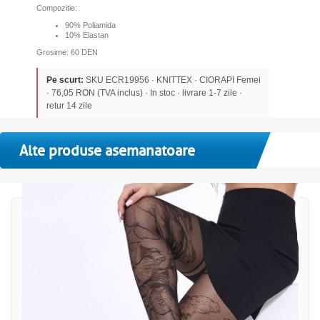
Compozitie:
90% Poliamida
10% Elastan
Grosime: 60 DEN
Pe scurt:
SKU ECR19956 · KNITTEX · CIORAPI Femei
· 76,05 RON (TVA inclus) · In stoc · livrare 1-7 zile ·
retur 14 zile
Alte produse asemanatoare