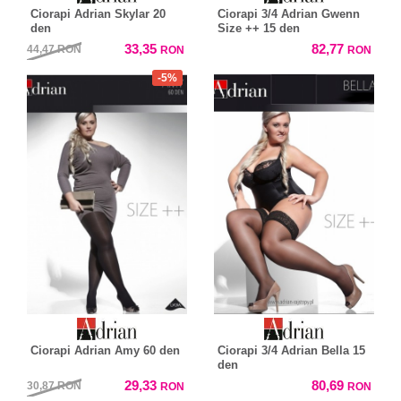
Ciorapi Adrian Skylar 20
Ciorapi 3/4 Adrian Gwenn
den
Size ++ 15 den
33,35
82,77
44,47
RON
RON
RON
-5%
Ciorapi Adrian Amy 60 den
Ciorapi 3/4 Adrian Bella 15
den
29,33
80,69
30,87
RON
RON
RON