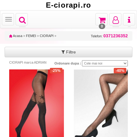
E-ciorapi.ro
Toggle
Toggle
Toggle
Toggl
Toggle
navigation
navigation
navigation
naviga
navigation
0
0371236352
Acasa
»
FEMEI
»
CIORAPI
»
Telefon:
Filtre
CIORAPI marca ADRIAN
Ordonare dupa :
-25%
-40%