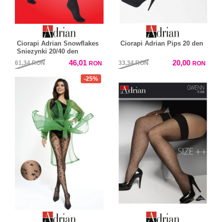
Ciorapi Adrian Snowflakes
Ciorapi Adrian Pips 20 den
Sniezynki 20/40 den
46,01
20,00
61,34
RON
33,34
RON
RON
RON
-25%