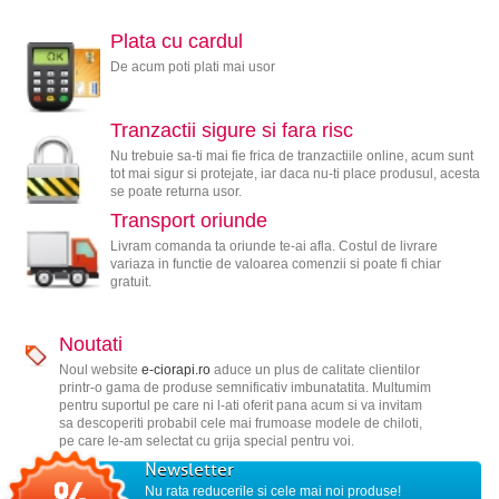
Plata cu cardul
De acum poti plati mai usor
Tranzactii sigure si fara risc
Nu trebuie sa-ti mai fie frica de tranzactiile online, acum sunt
tot mai sigur si protejate, iar daca nu-ti place produsul, acesta
se poate returna usor.
Transport oriunde
Livram comanda ta oriunde te-ai afla. Costul de livrare
variaza in functie de valoarea comenzii si poate fi chiar
gratuit.
Noutati
Noul website
e-ciorapi.ro
aduce un plus de calitate clientilor
printr-o gama de produse semnificativ imbunatatita. Multumim
pentru suportul pe care ni l-ati oferit pana acum si va invitam
sa descoperiti probabil cele mai frumoase modele de chiloti,
pe care le-am selectat cu grija special pentru voi.
Newsletter
Nu rata reducerile si cele mai noi produse!