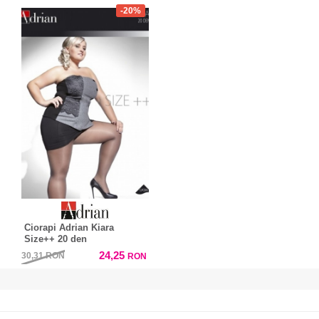
-20%
Ciorapi Adrian Kiara
Size++ 20 den
24,25
30,31
RON
RON