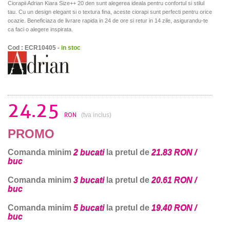
Ciorapii Adrian Kiara Size++ 20 den sunt alegerea ideala pentru confortul si stilul
tau. Cu un design elegant si o textura fina, aceste ciorapi sunt perfecti pentru orice
ocazie. Beneficiaza de livrare rapida in 24 de ore si retur in 14 zile, asigurandu-te
ca faci o alegere inspirata.
Cod : ECR10405 -
in stoc
24.25
RON
(tva inclus)
PROMO
Comanda minim
2 bucati
la pretul de
21.83 RON /
buc
Comanda minim
3 bucati
la pretul de
20.61 RON /
buc
Comanda minim
5 bucati
la pretul de
19.40 RON /
buc