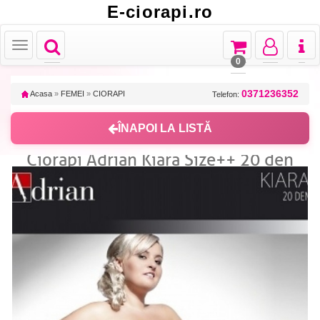
E-ciorapi.ro
Toggle
Toggle
Toggle
Toggl
Toggle
navigation
navigation
navigation
naviga
navigation
0
0371236352
Acasa
»
FEMEI
»
CIORAPI
Telefon:
ÎNAPOI LA LISTĂ
Ciorapi Adrian Kiara Size++ 20 den