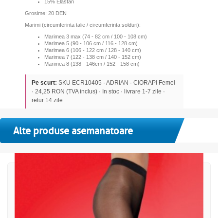
15% Elastan
Grosime: 20 DEN
Marimi (circumferinta talie / circumferinta solduri):
Marimea 3 max (74 - 82 cm / 100 - 108 cm)
M
a
rimea 5 (90 - 106 cm / 116 - 128 cm)
Marimea 6 (106 - 122 cm / 128 - 140 cm)
Marimea 7 (122 - 138 cm / 140 - 152 cm)
Marimea 8 (138 - 146cm / 152 - 158 cm)
Pe scurt:
SKU ECR10405 · ADRIAN · CIORAPI Femei
· 24,25 RON (TVA inclus) · In stoc · livrare 1-7 zile ·
retur 14 zile
Alte produse asemanatoare