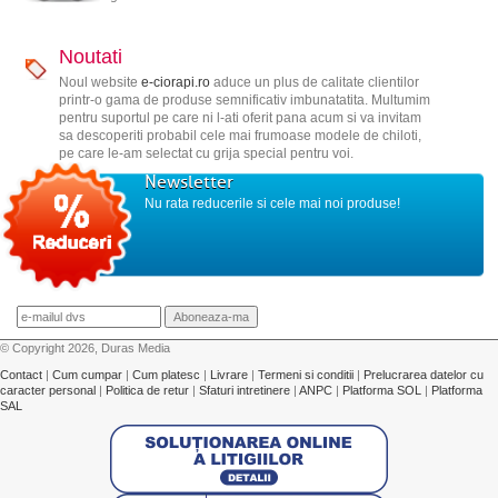
Noutati
Noul website
e-ciorapi.ro
aduce un plus de calitate clientilor
printr-o gama de produse semnificativ imbunatatita. Multumim
pentru suportul pe care ni l-ati oferit pana acum si va invitam
sa descoperiti probabil cele mai frumoase modele de chiloti,
pe care le-am selectat cu grija special pentru voi.
Newsletter
Nu rata reducerile si cele mai noi produse!
© Copyright 2026, Duras Media
Contact
|
Cum cumpar
|
Cum platesc
|
Livrare
|
Termeni si conditii
|
Prelucrarea datelor cu
caracter personal
|
Politica de retur
|
Sfaturi intretinere
|
ANPC
|
Platforma SOL
|
Platforma
SAL