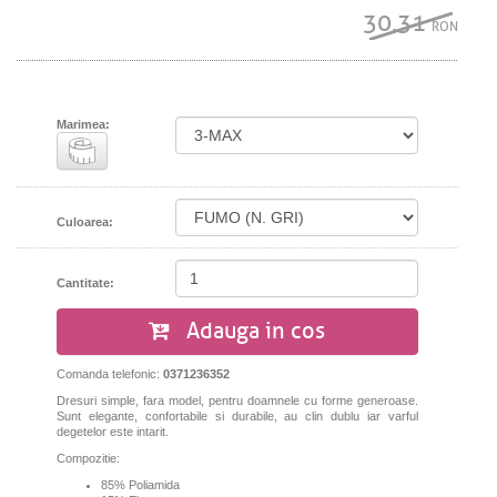
30.31
RON
Marimea:
Culoarea:
Cantitate:
Adauga in cos
Comanda telefonic:
0371236352
Dresuri simple, fara model, pentru doamnele cu forme generoase.
Sunt elegante, confortabile si durabile, au clin dublu iar varful
degetelor este intarit.
Compozitie:
85% Poliamida