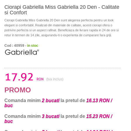
Ciorapi Gabriella Miss Gabriella 20 Den - Calitate
si Confort
Ciorapi Gabriella Miss Gabriella 20 Den sunt alegerea perfecta pentru un look
elegant si confortabil. Realizati din materiale de calitate, acesti ciorapi ofera o
potrivire perfecta si un aspect rafinat. Beneficiaza de livrare rapida in 24 de ore si
retur in termen de 14 zile, asigurandu-ti o experienta de cumparare fara griji.
Cod : 40959 -
in stoc
17.92
RON
(tva inclus)
PROMO
Comanda minim
2 bucati
la pretul de
16.13 RON /
buc
Comanda minim
3 bucati
la pretul de
15.23 RON /
buc