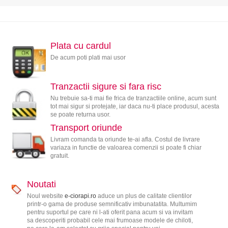
Plata cu cardul
De acum poti plati mai usor
Tranzactii sigure si fara risc
Nu trebuie sa-ti mai fie frica de tranzactiile online, acum sunt
tot mai sigur si protejate, iar daca nu-ti place produsul, acesta
se poate returna usor.
Transport oriunde
Livram comanda ta oriunde te-ai afla. Costul de livrare
variaza in functie de valoarea comenzii si poate fi chiar
gratuit.
Noutati
Noul website
e-ciorapi.ro
aduce un plus de calitate clientilor
printr-o gama de produse semnificativ imbunatatita. Multumim
pentru suportul pe care ni l-ati oferit pana acum si va invitam
sa descoperiti probabil cele mai frumoase modele de chiloti,