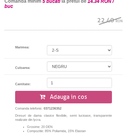
Comanda minim
5 bucati
la pretul de
14.34 RON /
buc
22.40
RON
Marimea:
Culoarea:
Cantitate:
Adauga in cos
Comanda telefonic:
0371236352
Dresuri de dama clasice flexibile, semi lucioase, transparente
realizate din lycra.
Grosime: 20 DEN
Compozitie: 85% Poliamida, 15% Elastan