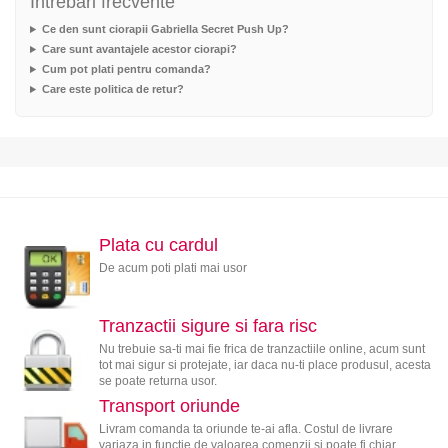
Intrebari frecvente
Ce den sunt ciorapii Gabriella Secret Push Up?
Care sunt avantajele acestor ciorapi?
Cum pot plati pentru comanda?
Care este politica de retur?
Plata cu cardul
De acum poti plati mai usor
Tranzactii sigure si fara risc
Nu trebuie sa-ti mai fie frica de tranzactiile online, acum sunt
tot mai sigur si protejate, iar daca nu-ti place produsul, acesta
se poate returna usor.
Transport oriunde
Livram comanda ta oriunde te-ai afla. Costul de livrare
variaza in functie de valoarea comenzii si poate fi chiar