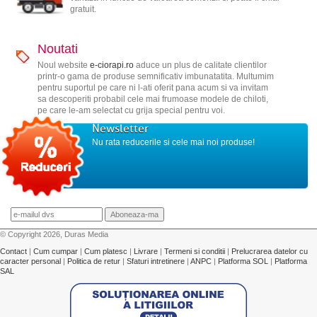
gratuit.
Noutati
Noul website
e-ciorapi.ro
aduce un plus de calitate clientilor
printr-o gama de produse semnificativ imbunatatita. Multumim
pentru suportul pe care ni l-ati oferit pana acum si va invitam
sa descoperiti probabil cele mai frumoase modele de chiloti,
pe care le-am selectat cu grija special pentru voi.
Newsletter
Nu rata reducerile si cele mai noi produse!
© Copyright 2026, Duras Media
Contact
|
Cum cumpar
|
Cum platesc
|
Livrare
|
Termeni si conditii
|
Prelucrarea datelor cu
caracter personal
|
Politica de retur
|
Sfaturi intretinere
|
ANPC
|
Platforma SOL
|
Platforma
SAL