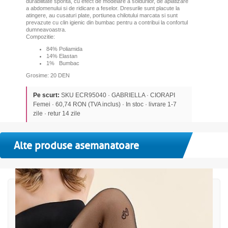
durabilitate sporita,
cu efect de modelare a soldurilor, de aplatizare
a abdomenului si de ridicare a feselor. Dresurile sunt placute la
atingere, au cusaturi plate, portiunea chilotului marcata si sunt
prevazute cu clin igienic din bumbac pentru a contribui la confortul
dumneavoastra.
Compozitie:
84% Poliamida
14% Elastan
1% Bumbac
Grosime: 20 DEN
Pe scurt:
SKU ECR95040 · GABRIELLA · CIORAPI
Femei · 60,74 RON (TVA inclus) · In stoc · livrare 1-7
zile · retur 14 zile
Alte produse asemanatoare