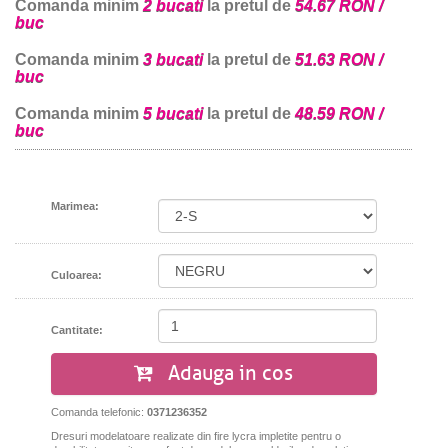
Comanda minim
2 bucati
la pretul de
54.67 RON /
buc
Comanda minim
3 bucati
la pretul de
51.63 RON /
buc
Comanda minim
5 bucati
la pretul de
48.59 RON /
buc
Marimea:
Culoarea:
Cantitate:
Adauga in cos
Comanda telefonic:
0371236352
Dresuri modelatoare
realizate din fire lycra impletite pentru o