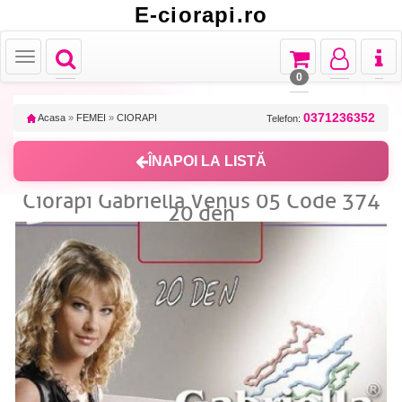
E-ciorapi.ro
Toggle
Toggle
Toggle
Toggl
Toggle
navigation
navigation
navigation
naviga
navigation
0
0371236352
Acasa
»
FEMEI
»
CIORAPI
Telefon:
ÎNAPOI LA LISTĂ
Ciorapi Gabriella Venus 05 Code 374
20 den