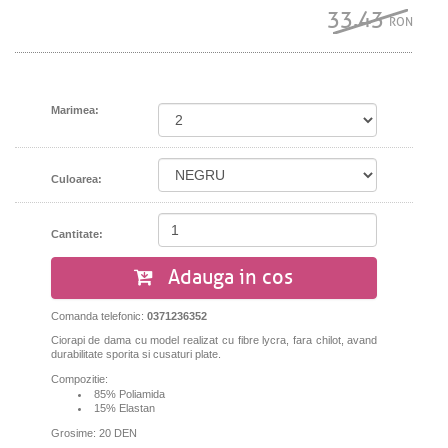
33.43
RON
Marimea:
Culoarea:
Cantitate:
Adauga in cos
Comanda telefonic:
0371236352
Ciorapi de dama cu model realizat cu fibre lycra, fara chilot, avand
durabilitate sporita si cusaturi plate.
Compozitie:
85% Poliamida
15% Elastan
Grosime: 20 DEN