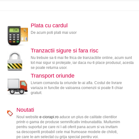
Plata cu cardul
De acum poti plati mai usor
Tranzactii sigure si fara risc
Nu trebuie sa-ti mai fie frica de tranzactiile online, acum sunt
tot mai sigur si protejate, iar daca nu-ti place produsul, acesta
se poate returna usor.
Transport oriunde
Livram comanda ta oriunde te-ai afla. Costul de livrare
variaza in functie de valoarea comenzii si poate fi chiar
gratuit.
Noutati
Noul website
e-ciorapi.ro
aduce un plus de calitate clientilor
printr-o gama de produse semnificativ imbunatatita. Multumim
pentru suportul pe care ni l-ati oferit pana acum si va invitam
sa descoperiti probabil cele mai frumoase modele de chiloti,
pe care le-am selectat cu grija special pentru voi.