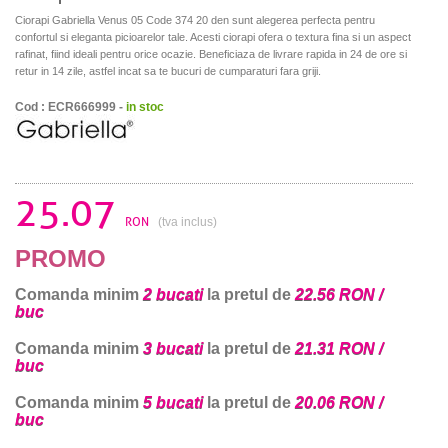
Ciorapi Gabriella Venus 05 Code 374 20 den sunt alegerea perfecta pentru
confortul si eleganta picioarelor tale. Acesti ciorapi ofera o textura fina si un aspect
rafinat, fiind ideali pentru orice ocazie. Beneficiaza de livrare rapida in 24 de ore si
retur in 14 zile, astfel incat sa te bucuri de cumparaturi fara griji.
Cod : ECR666999 -
in stoc
25.07
RON
(tva inclus)
PROMO
Comanda minim
2 bucati
la pretul de
22.56 RON /
buc
Comanda minim
3 bucati
la pretul de
21.31 RON /
buc
Comanda minim
5 bucati
la pretul de
20.06 RON /
buc