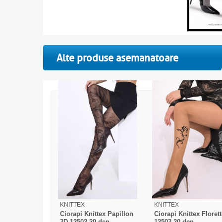
Alte produse asemanatoare
KNITTEX
KNITTEX
Ciorapi Knittex Papillon
Ciorapi Knittex Floret
3D 12502 20 den
12503 20 den