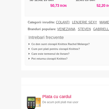
50,73
52,20
RON
R
Categorii inrudite:
COLANTI
LENJERIE SEXY
MAME
Branduri populare:
VENEZIANA
STEVEN
GABRIELL
Intrebari frecvente
Ce den sunt ciorapii Knittex Rachel Melange?
Cum pot plati pentru ciorapii Knittex?
Care este termenul de livrare?
Pot returna ciorapii Knittex?
Plata cu cardul
De acum poti plati mai usor