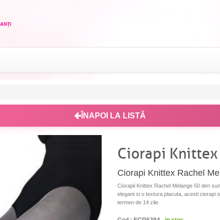
ÎNAPOI LA LISTĂ
Ciorapi Knitte
Ciorapi Knittex Rachel M
Ciorapii Knittex Rachel Melange 50 den sunt 
elegant si o textura placuta, acesti ciorapi of
termen de 14 zile.
Cod : ECR6394 -
in stoc