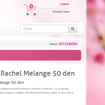
Logare
0
Contul meu
0371236352
Telefon:
x Rachel Melange 50 den
elange 50 den
alegerea perfecta pentru confortul si stilul tau. Cu un design
era suport si calitate. Beneficiaza de livrare rapida si retur facil in