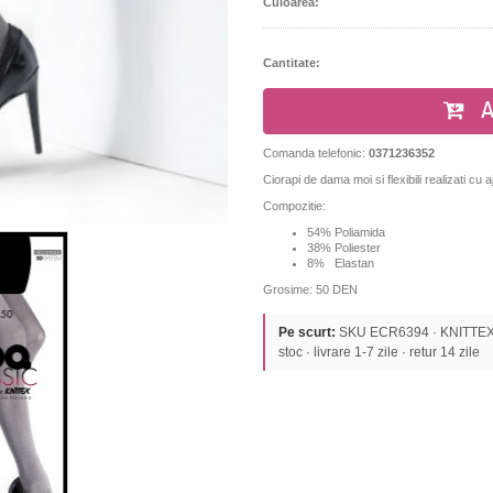
Culoarea:
Cantitate:
A
Comanda telefonic:
0371236352
Ciorapi de dama moi si flexibili realizati cu a
Compozitie:
54% Poliamida
38% Poliester
8% Elastan
Grosime: 50 DEN
Pe scurt:
SKU ECR6394 · KNITTEX · 
stoc · livrare 1-7 zile · retur 14 zile