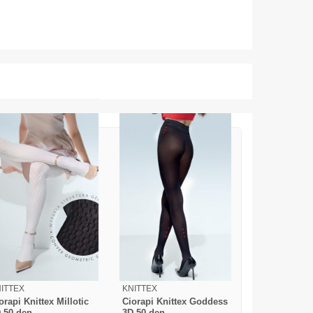
ITTEX
KNITTEX
orapi Knittex Millotic
Ciorapi Knittex Goddess
 50 den
3D 50 den