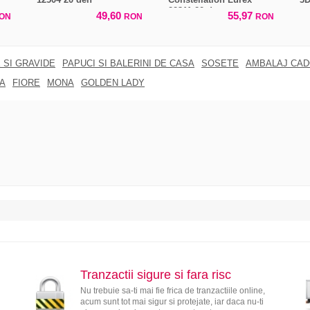
22311 20 den
49,60
55,97
ON
RON
RON
 SI GRAVIDE
PAPUCI SI BALERINI DE CASA
SOSETE
AMBALAJ CA
A
FIORE
MONA
GOLDEN LADY
Tranzactii sigure si fara risc
Nu trebuie sa-ti mai fie frica de tranzactiile online,
acum sunt tot mai sigur si protejate, iar daca nu-ti