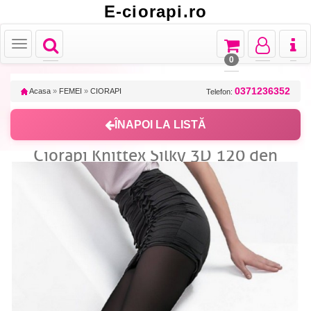
E-ciorapi.ro
Toggle
Toggle
Toggle
Toggl
Toggle
navigation
navigation
navigation
naviga
navigation
0
0371236352
Acasa
»
FEMEI
»
CIORAPI
Telefon:
ÎNAPOI LA LISTĂ
Ciorapi Knittex Silky 3D 120 den