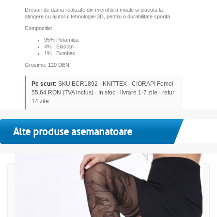
Dresuri de dama realizate din microfibra moale si placuta la
atingere cu ajutorul tehnologiei 3D, pentru o durabilitate sporita.
Compozitie:
95% Poliamida
4%
Elastan
1% Bumbac
Grosime: 120 DEN
Pe scurt:
SKU ECR1892 · KNITTEX · CIORAPI Femei ·
55,64 RON (TVA inclus) · In stoc · livrare 1-7 zile · retur
14 zile
Alte produse asemanatoare