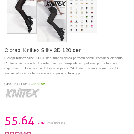
Ciorapi Knittex Silky 3D 120 den
Ciorapii Knittex Silky 3D 120 den sunt alegerea perfecta pentru confort si eleganta.
Realizati din materiale de calitate, acesti ciorapi ofera o potrivire perfecta si un
aspect neted. Beneficiaza de livrare rapida in 24 de ore si retur in termen de 14
zile, astfel incat sa te bucuri de cumparaturi fara griji.
Cod : ECR1892 -
in stoc
55.64
RON
(tva inclus)