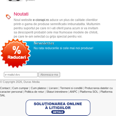
Noutati
Noul website
e-ciorapi.ro
aduce un plus de calitate clientilor
printr-o gama de produse semnificativ imbunatatita. Multumim
pentru suportul pe care ni l-ati oferit pana acum si va invitam
sa descoperiti probabil cele mai frumoase modele de chiloti,
pe care le-am selectat cu grija special pentru voi.
Newsletter
Nu rata reducerile si cele mai noi produse!
© Copyright 2026, Duras Media
Contact
|
Cum cumpar
|
Cum platesc
|
Livrare
|
Termeni si conditii
|
Prelucrarea datelor cu
caracter personal
|
Politica de retur
|
Sfaturi intretinere
|
ANPC
|
Platforma SOL
|
Platforma
SAL