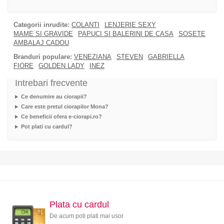
Categorii inrudite:
COLANTI
LENJERIE SEXY
MAME SI GRAVIDE
PAPUCI SI BALERINI DE CASA
SOSETE
AMBALAJ CADOU
Branduri populare:
VENEZIANA
STEVEN
GABRIELLA
FIORE
GOLDEN LADY
INEZ
Intrebari frecvente
Ce denumire au ciorapii?
Care este pretul ciorapilor Mona?
Ce beneficii ofera e-ciorapi.ro?
Pot plati cu cardul?
Plata cu cardul
De acum poti plati mai usor