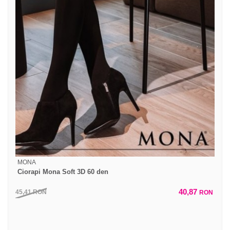
MONA
Ciorapi Mona Soft 3D 60 den
40,87
45,41
RON
RON