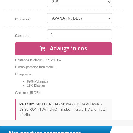
Culoarea:
Cantitate:
Adauga in cos
Comanda telefonic:
0371236352
Ciorapi pantalon fara model.
Compozitie:
89% Poliamida
11% Elastan
Grosime: 15 DEN
Pe scurt:
SKU ECR609 · MONA · CIORAPI Femei ·
13,85 RON (TVA inclus) · In stoc · livrare 1-7 zile · retur
14 zile