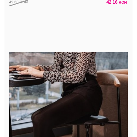
42,16
49,60
RON
RON