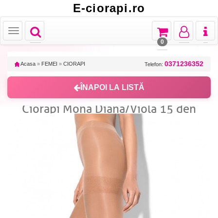
E-ciorapi.ro
Toggle
Toggle
Toggle
Toggl
Toggle
navigation
navigation
navigation
naviga
navigation
0
0371236352
Acasa
»
FEMEI
»
CIORAPI
Telefon:
ÎNAPOI LA LISTĂ
Ciorapi Mona Diana/Viola 15 den