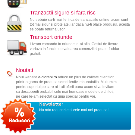
Tranzactii sigure si fara risc
Nu trebuie sa-ti mai fie frica de tranzactiile online, acum sunt
tot mai sigur si protejate, iar daca nu-ti place produsul, acesta
se poate returna usor.
Transport oriunde
Livram comanda ta oriunde te-ai afla. Costul de livrare
variaza in functie de valoarea comenzii si poate fi chiar
gratuit.
Noutati
Noul website
e-ciorapi.ro
aduce un plus de calitate clientilor
printr-o gama de produse semnificativ imbunatatita. Multumim
pentru suportul pe care ni l-ati oferit pana acum si va invitam
sa descoperiti probabil cele mai frumoase modele de chiloti,
pe care le-am selectat cu grija special pentru voi.
Newsletter
Nu rata reducerile si cele mai noi produse!