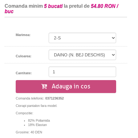
Comanda minim
5 bucati
la pretul de
54.80 RON /
buc
Marimea:
Culoarea:
Cantitate:
Adauga in cos
Comanda telefonic:
0371236352
Ciorapi pantalon fara model.
Compozitie:
82% Poliamida
18% Elastan
Grosime: 40 DEN