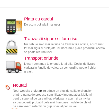
Plata cu cardul
De acum poti plati mai usor
Tranzactii sigure si fara risc
Nu trebuie sa-ti mai fie frica de tranzactiile online, acum sunt
tot mai sigur si protejate, iar daca nu-ti place produsul, acesta
se poate returna usor.
Transport oriunde
Livram comanda ta oriunde te-ai afla. Costul de livrare
variaza in functie de valoarea comenzii si poate fi chiar
gratuit.
Noutati
Noul website
e-ciorapi.ro
aduce un plus de calitate clientilor
printr-o gama de produse semnificativ imbunatatita. Multumim
pentru suportul pe care ni l-ati oferit pana acum si va invitam
sa descoperiti probabil cele mai frumoase modele de chiloti,
pe care le-am selectat cu grija special pentru voi.