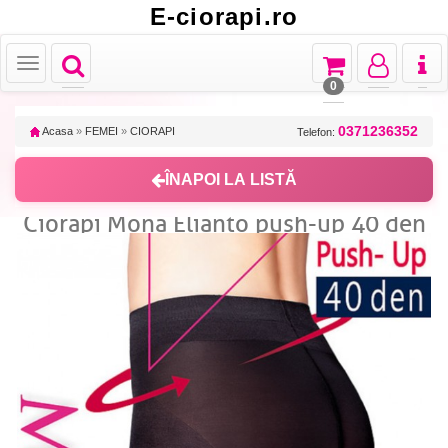
E-ciorapi.ro
Toggle
Toggle
Toggle
Toggl
Toggle
navigation
navigation
navigation
naviga
navigation
0
0371236352
Acasa
»
FEMEI
»
CIORAPI
Telefon:
ÎNAPOI LA LISTĂ
Ciorapi Mona Elianto push-up 40 den