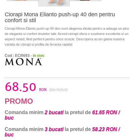
Ciorapi Mona Elianto push-up 40 den pentru
confort si stil
Ciorapi Mona Elianto push-up 40 den sunt alegerea ideala pentru a adauga un plus
de eleganta si confort tinutelor tale. Acesti ciorapi ofera o sustinere excelenta si un
aspect neted, fiind perfecti pentru orice ocazie. Descopera acum gama noastra
variata de ciorapi si profita de livrarea rapida!
Cod : ECR693 -
in stoc
68.50
RON
(tva inclus)
PROMO
Comanda minim
2 bucati
la pretul de
61.65 RON /
buc
Comanda minim
3 bucati
la pretul de
58.23 RON /
buc