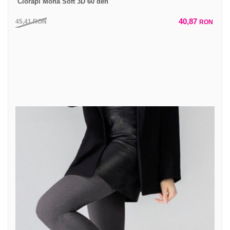
Ciorapi Mona Soft 3D 60 den
40,87
45,41
RON
RON