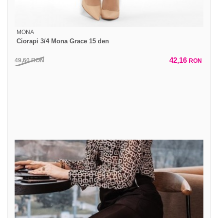
MONA
Ciorapi 3/4 Mona Grace 15 den
42,16
49,60
RON
RON