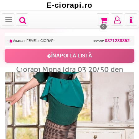
E-ciorapi.ro
Toggle
Toggle
Toggle
Toggl
Toggle
navigation
navigation
navigation
naviga
navigation
0
0371236352
Acasa
»
FEMEI
»
CIORAPI
Telefon:
ÎNAPOI LA LISTĂ
Ciorapi Mona Idra 03 20/50 den