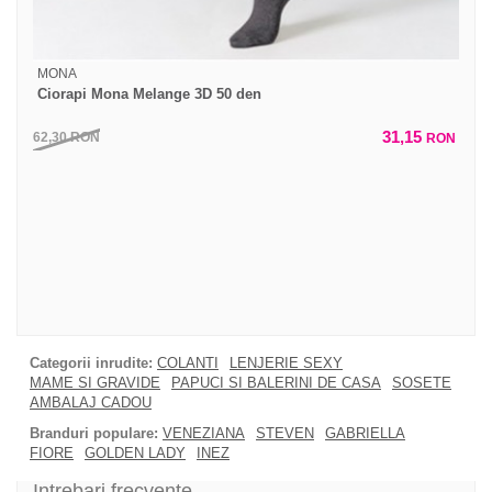
MONA
Ciorapi Mona Melange 3D 50 den
31,15
62,30
RON
RON
Categorii inrudite:
COLANTI
LENJERIE SEXY
MAME SI GRAVIDE
PAPUCI SI BALERINI DE CASA
SOSETE
AMBALAJ CADOU
Branduri populare:
VENEZIANA
STEVEN
GABRIELLA
FIORE
GOLDEN LADY
INEZ
Intrebari frecvente