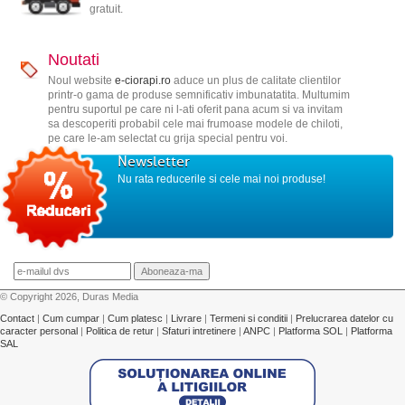
gratuit.
Noutati
Noul website
e-ciorapi.ro
aduce un plus de calitate clientilor
printr-o gama de produse semnificativ imbunatatita. Multumim
pentru suportul pe care ni l-ati oferit pana acum si va invitam
sa descoperiti probabil cele mai frumoase modele de chiloti,
pe care le-am selectat cu grija special pentru voi.
Newsletter
Nu rata reducerile si cele mai noi produse!
© Copyright 2026, Duras Media
Contact
|
Cum cumpar
|
Cum platesc
|
Livrare
|
Termeni si conditii
|
Prelucrarea datelor cu
caracter personal
|
Politica de retur
|
Sfaturi intretinere
|
ANPC
|
Platforma SOL
|
Platforma
SAL