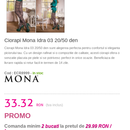
Ciorapi Mona Idra 03 20/50 den
Ciorapi Mona Idra 03 20/50 den sunt alegerea perfecta pentru confortul si eleganta
piciorului tau. Cu un design rafinat si o compozitie de calitate, acesti ciorapi ofera o
senzatie placuta pe piele si se potrivesc perfect in orice ocazie. Beneficiaza de
livrare rapida si retur facil in termen de 14 zile.
Cod : ECR8999 -
in stoc
33.32
RON
(tva inclus)
PROMO
Comanda minim
2 bucati
la pretul de
29.99 RON /