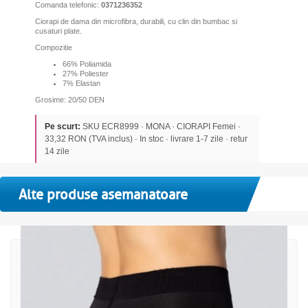
Comanda telefonic:
0371236352
Ciorapi de dama din microfibra, durabili, cu clin din bumbac si
cusaturi plate.
Compozitie
66% Poliamida
27% Poliester
7
%
Elastan
Grosime: 20/50 DEN
Pe scurt:
SKU ECR8999 · MONA · CIORAPI Femei ·
33,32 RON (TVA inclus) · In stoc · livrare 1-7 zile · retur
14 zile
Alte produse asemanatoare