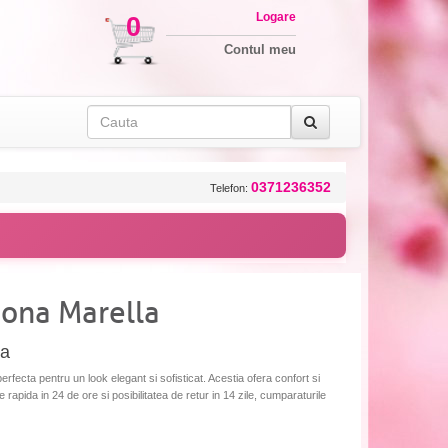
Logare
0
Contul meu
0371236352
Telefon:
Mona Marella
la
rfecta pentru un look elegant si sofisticat. Acestia ofera confort si
are rapida in 24 de ore si posibilitatea de retur in 14 zile, cumparaturile