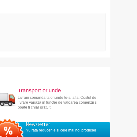
Transport oriunde
Livram comanda ta oriunde te-ai afla. Costul de
livrare variaza in functie de valoarea comenzii si
poate fi chiar gratuit.
Newsletter
Nu rata reducerile si cele mai noi produse!