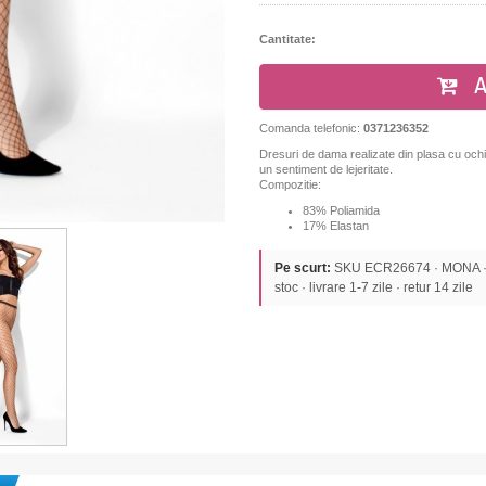
Cantitate:
A
Comanda telefonic:
0371236352
Dresuri de dama realizate din plasa cu ochiu
un sentiment de lejeritate.
Compozitie:
83% Poliamida
17% Elastan
Pe scurt:
SKU ECR26674 · MONA · C
stoc · livrare 1-7 zile · retur 14 zile