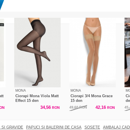
MONA
MONA
M
tt
Ciorapi Mona Viola Matt
Ciorapi 3/4 Mona Grace
Ci
Effect 15 den
15 den
d
34,56
42,16
49,60
RON
45
ON
RON
RON
 SI GRAVIDE
PAPUCI SI BALERINI DE CASA
SOSETE
AMBALAJ CA