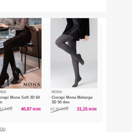
ONA
MONA
orapi Mona Soft 3D 60
Ciorapi Mona Melange
en
3D 50 den
40,87
31,15
,41
RON
62,30
RON
RON
RON
DOU