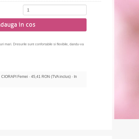
dauga in cos
ri mari. Dresurile sunt confortabile si flexibile, dandu-va
IORAPI Femei · 45,41 RON (TVA inclus) · In