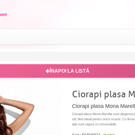
ÎNAPOI LA LISTĂ
Ciorapi plasa 
Ciorapi plasa Mona Marel
Ciorapii plasa Mona Marella sunt alegerea pe
stil, fiind ideali pentru orice ocazie. Cu livr
tale sunt sigure si convenabile.
Cod : ECR26674 -
in stoc