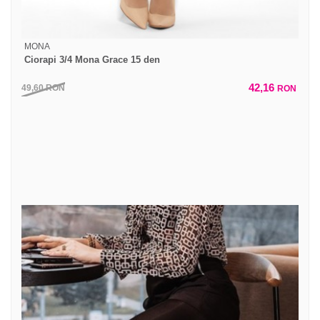
MONA
Ciorapi 3/4 Mona Grace 15 den
42,16
49,60
RON
RON