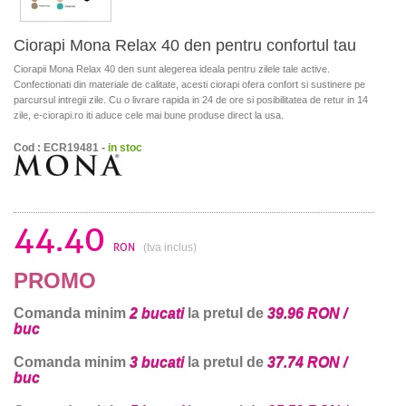
Ciorapi Mona Relax 40 den pentru confortul tau
Ciorapii Mona Relax 40 den sunt alegerea ideala pentru zilele tale active.
Confectionati din materiale de calitate, acesti ciorapi ofera confort si sustinere pe
parcursul intregii zile. Cu o livrare rapida in 24 de ore si posibilitatea de retur in 14
zile, e-ciorapi.ro iti aduce cele mai bune produse direct la usa.
Cod : ECR19481 -
in stoc
44.40
RON
(tva inclus)
PROMO
Comanda minim
2 bucati
la pretul de
39.96 RON /
buc
Comanda minim
3 bucati
la pretul de
37.74 RON /
buc