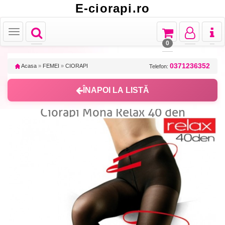
E-ciorapi.ro
Toggle
Toggle
Toggle
Toggl
Toggle
navigation
navigation
navigation
naviga
navigation
0
0371236352
Acasa
»
FEMEI
»
CIORAPI
Telefon:
ÎNAPOI LA LISTĂ
Ciorapi Mona Relax 40 den