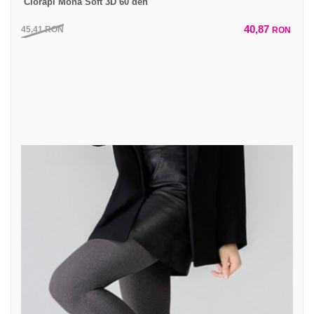
Ciorapi Mona Soft 3D 60 den
40,87
45,41
RON
RON