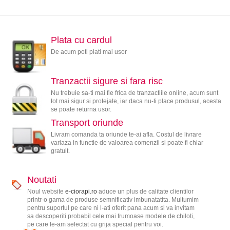
Plata cu cardul
De acum poti plati mai usor
Tranzactii sigure si fara risc
Nu trebuie sa-ti mai fie frica de tranzactiile online, acum sunt
tot mai sigur si protejate, iar daca nu-ti place produsul, acesta
se poate returna usor.
Transport oriunde
Livram comanda ta oriunde te-ai afla. Costul de livrare
variaza in functie de valoarea comenzii si poate fi chiar
gratuit.
Noutati
Noul website
e-ciorapi.ro
aduce un plus de calitate clientilor
printr-o gama de produse semnificativ imbunatatita. Multumim
pentru suportul pe care ni l-ati oferit pana acum si va invitam
sa descoperiti probabil cele mai frumoase modele de chiloti,
pe care le-am selectat cu grija special pentru voi.