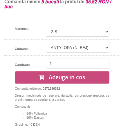
Comanda minim
5 bucati
la pretul de
35.52 RON /
buc
Marimea:
Culoarea:
Cantitate:
Adauga in cos
Comanda telefonic:
0371236352
Dresuri medicinale de relaxare, durabile, cu presiune treptata, ce
previn formarea celulitei si a varicei.
Compozitie:
84% Poliamida
16% Elastan
Grosime: 40 DEN