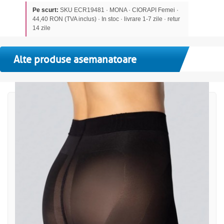
Pe scurt:
SKU ECR19481 · MONA · CIORAPI Femei ·
44,40 RON (TVA inclus) · In stoc · livrare 1-7 zile · retur
14 zile
Alte produse asemanatoare