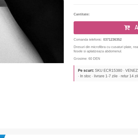
Cantitate:
A
Comanda telefonic:
0371236352
Dresuri din microfibra cu cusaturi plate, rea
fesele si aplatizeaza abdomenul.
Grosime: 60 DEN
Pe scurt:
SKU ECR15380 · VENEZIAN
· In stoc · livrare 1-7 zile · retur 14 zi