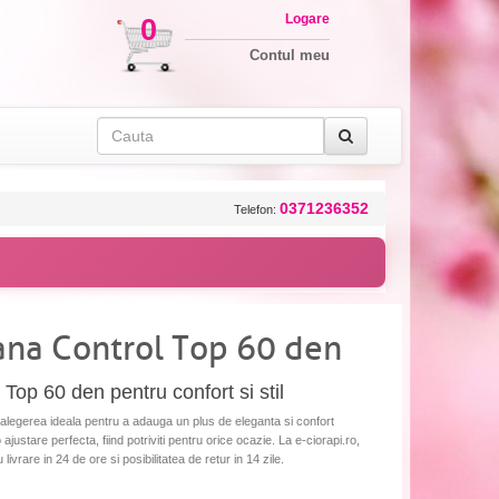
Logare
0
Contul meu
0371236352
Telefon:
ana Control Top 60 den
Top 60 den pentru confort si stil
alegerea ideala pentru a adauga un plus de eleganta si confort
o ajustare perfecta, fiind potriviti pentru orice ocazie. La e-ciorapi.ro,
ivrare in 24 de ore si posibilitatea de retur in 14 zile.