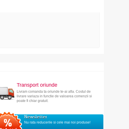
Transport oriunde
Livram comanda ta oriunde te-ai afla. Costul de
livrare variaza in functie de valoarea comenzii si
poate fi chiar gratuit.
Newsletter
Nu rata reducerile si cele mai noi produse!