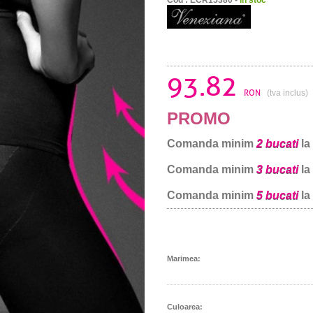
93.82
RON
(tva inclus)
PROMO
Comanda minim
2 bucati
la
Comanda minim
3 bucati
la
Comanda minim
5 bucati
la
Marimea:
Culoarea: