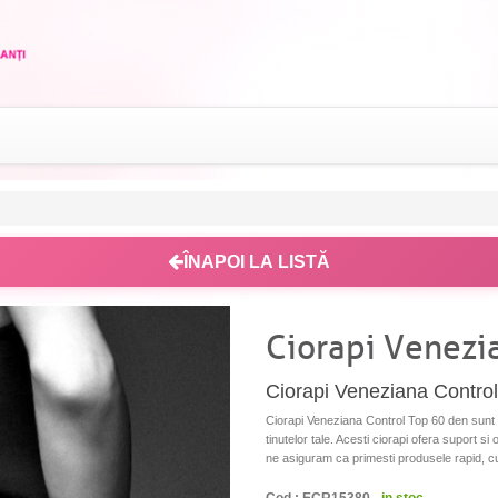
ÎNAPOI LA LISTĂ
Ciorapi Venezi
Ciorapi Veneziana Control 
Ciorapi Veneziana Control Top 60 den sunt 
tinutelor tale. Acesti ciorapi ofera suport si 
ne asiguram ca primesti produsele rapid, cu l
Cod : ECR15380 -
in stoc