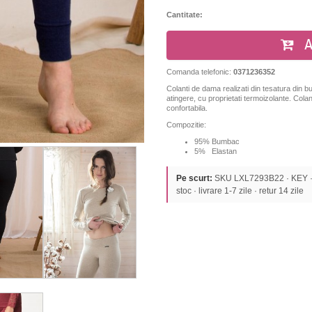
Cantitate:
A
Comanda telefonic:
0371236352
Colanti de dama realizati din tesatura din 
atingere, cu proprietati termoizolante. Colanti
confortabila.
Compozitie:
95% Bumbac
5% Elastan
Pe scurt:
SKU LXL7293B22 · KEY · 
stoc · livrare 1-7 zile · retur 14 zile