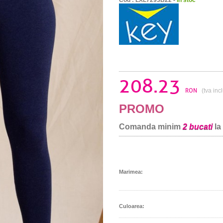
208.23
RON
(tva inc
PROMO
Comanda minim
2 bucati
la
Marimea:
Culoarea: