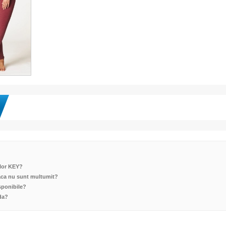
ilor KEY?
aca nu sunt multumit?
sponibile?
da?