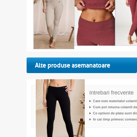
Alte produse asemanatoare
Intrebari frecvente
Care este materialul colant
Cum pot returna colantii d
Ce optiuni de plata sunt di
In cat timp primesc coman