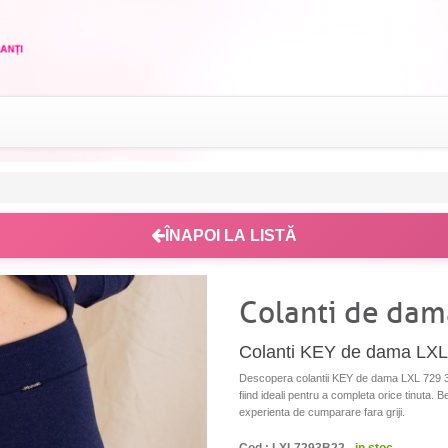
ÎNAPOI LA LISTĂ
Colanti de dam
Colanti KEY de dama LXL
Descopera colantii KEY de dama LXL 729 3 B22
fiind ideali pentru a completa orice tinuta. B
experienta de cumparare fara griji.
Cod : LXL7293B22 -
in stoc