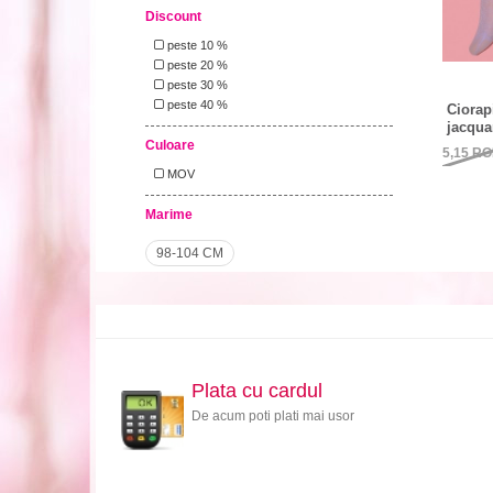
Discount
peste 10 %
peste 20 %
peste 30 %
peste 40 %
Ciorap
jacqua
Culoare
5,15
RO
MOV
Marime
98-104 CM
Plata cu cardul
De acum poti plati mai usor