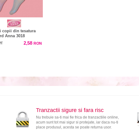
i copii din tesatura
rd Anna 3018
2,58
N
RON
Tranzactii sigure si fara risc
Nu trebuie sa-ti mai fie frica de tranzactiile online,
acum sunt tot mai sigur si protejate, iar daca nu-ti
place produsul, acesta se poate returna usor.