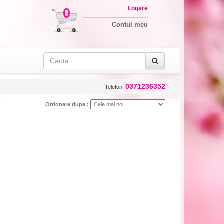
Logare
0
Contul meu
0371236352
Telefon:
Ordonare dupa :