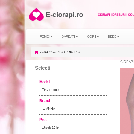
FEMEI
BARBATI
COPII
BEBE
Acasa
»
COPII
»
CIORAPI
»
CIORAPI p
Selectii
Model
Cu model
Brand
ANNA
Pret
sub 10 lei