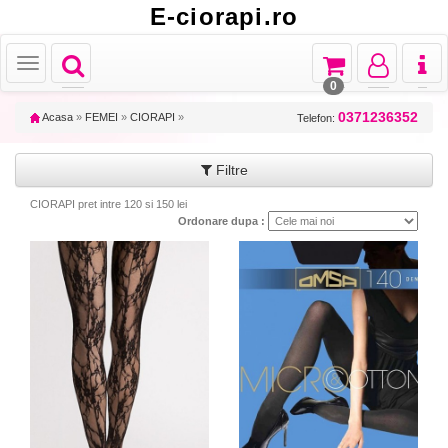
E-ciorapi.ro
Toggle
Toggle
Toggle
Toggl
Toggle
navigation
navigation
navigation
naviga
navigation
0
0371236352
Acasa
»
FEMEI
»
CIORAPI
»
Telefon:
Filtre
CIORAPI pret intre 120 si 150 lei
Ordonare dupa :