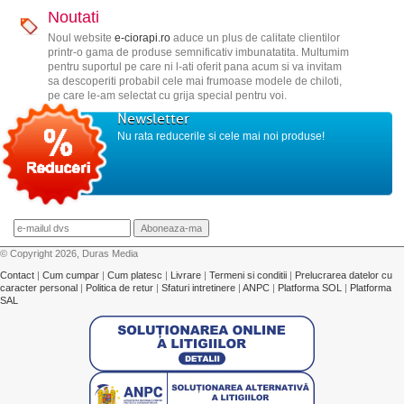
Noutati
Noul website
e-ciorapi.ro
aduce un plus de calitate clientilor
printr-o gama de produse semnificativ imbunatatita. Multumim
pentru suportul pe care ni l-ati oferit pana acum si va invitam
sa descoperiti probabil cele mai frumoase modele de chiloti,
pe care le-am selectat cu grija special pentru voi.
Newsletter
Nu rata reducerile si cele mai noi produse!
© Copyright 2026, Duras Media
Contact
|
Cum cumpar
|
Cum platesc
|
Livrare
|
Termeni si conditii
|
Prelucrarea datelor cu
caracter personal
|
Politica de retur
|
Sfaturi intretinere
|
ANPC
|
Platforma SOL
|
Platforma
SAL