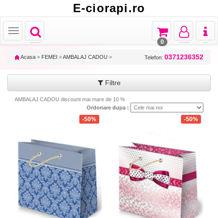
E-ciorapi.ro
Toggle
Toggle
Toggle
Toggl
Toggle
navigation
navigation
navigation
naviga
navigation
0
0371236352
Acasa
»
FEMEI
»
AMBALAJ CADOU
»
Telefon:
Filtre
AMBALAJ CADOU discount mai mare de 10 %
Ordonare dupa :
-50%
-50%