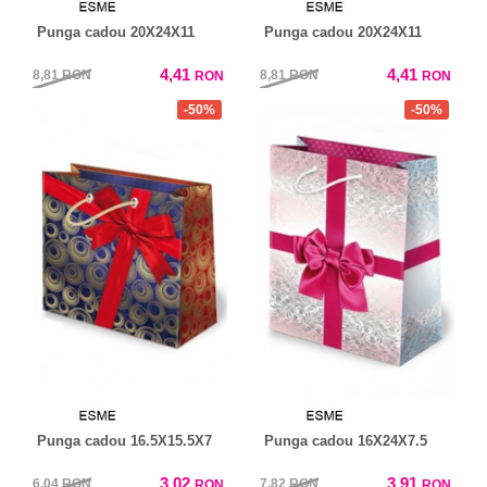
Punga cadou 20X24X11
Punga cadou 20X24X11
4,41
4,41
8,81
RON
8,81
RON
RON
RON
-50%
-50%
Punga cadou 16.5X15.5X7
Punga cadou 16X24X7.5
3,02
3,91
6,04
RON
7,82
RON
RON
RON