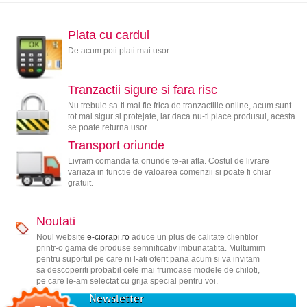
Plata cu cardul
De acum poti plati mai usor
Tranzactii sigure si fara risc
Nu trebuie sa-ti mai fie frica de tranzactiile online, acum sunt
tot mai sigur si protejate, iar daca nu-ti place produsul, acesta
se poate returna usor.
Transport oriunde
Livram comanda ta oriunde te-ai afla. Costul de livrare
variaza in functie de valoarea comenzii si poate fi chiar
gratuit.
Noutati
Noul website
e-ciorapi.ro
aduce un plus de calitate clientilor
printr-o gama de produse semnificativ imbunatatita. Multumim
pentru suportul pe care ni l-ati oferit pana acum si va invitam
sa descoperiti probabil cele mai frumoase modele de chiloti,
pe care le-am selectat cu grija special pentru voi.
Newsletter