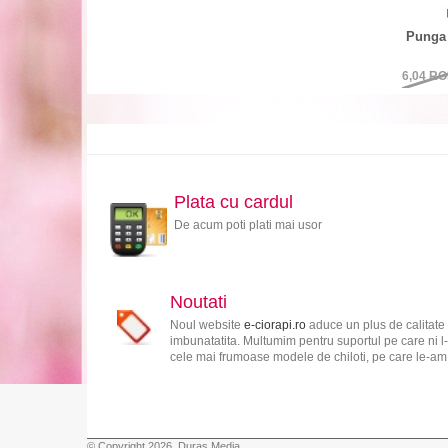
Punga 
6,04
RO
Plata cu cardul
De acum poti plati mai usor
Noutati
Noul website
e-ciorapi.ro
aduce un plus de calitate 
imbunatatita. Multumim pentru suportul pe care ni l-
cele mai frumoase modele de chiloti, pe care le-am s
© Copyright 2026, Duras Media