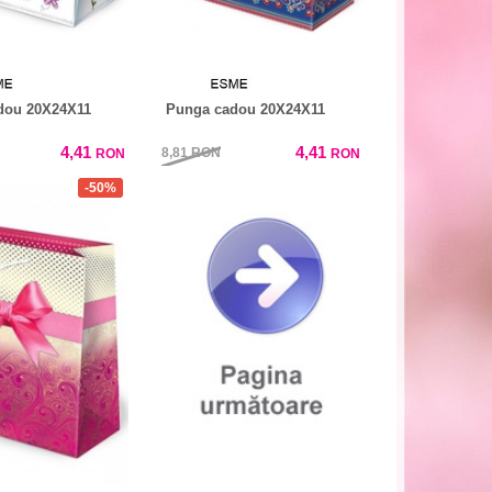
dou 20X24X11
Punga cadou 20X24X11
4,41
4,41
8,81
RON
RON
RON
-50%