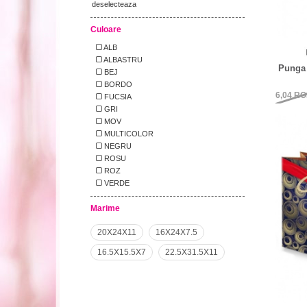
deselecteaza
Culoare
ALB
ALBASTRU
Punga 
BEJ
BORDO
6,04
RO
FUCSIA
GRI
MOV
MULTICOLOR
NEGRU
ROSU
ROZ
VERDE
Marime
20X24X11
16X24X7.5
16.5X15.5X7
22.5X31.5X11