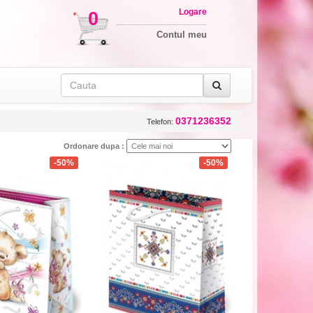
Logare
0
Contul meu
0371236352
Telefon:
Ordonare dupa :
-50%
-50%