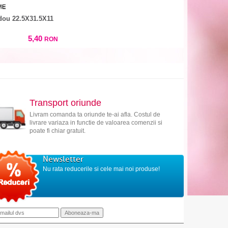
dou 22.5X31.5X11
5,40
RON
Transport oriunde
Livram comanda ta oriunde te-ai afla. Costul de
livrare variaza in functie de valoarea comenzii si
poate fi chiar gratuit.
Newsletter
Nu rata reducerile si cele mai noi produse!