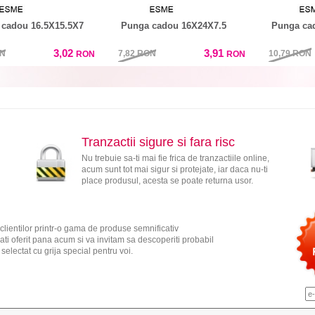
cadou 16.5X15.5X7
Punga cadou 16X24X7.5
Punga ca
3,02
3,91
N
7,82
RON
10,79
RON
RON
RON
Tranzactii sigure si fara risc
Nu trebuie sa-ti mai fie frica de tranzactiile online,
acum sunt tot mai sigur si protejate, iar daca nu-ti
place produsul, acesta se poate returna usor.
clientilor printr-o gama de produse semnificativ
ati oferit pana acum si va invitam sa descoperiti probabil
electat cu grija special pentru voi.