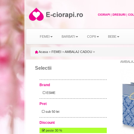
FEMEI
BARBATI
COPII
BEBE
Acasa
»
FEMEI
»
AMBALAJ CADOU
»
AMBALAJ
Selectii
Brand
ESME
Pret
sub 50 lei
Discount
peste 30 %