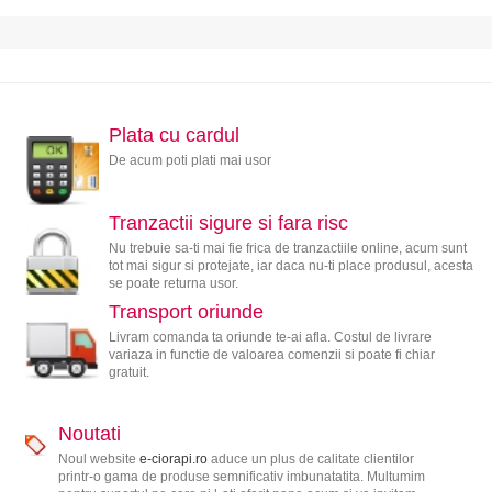
Plata cu cardul
De acum poti plati mai usor
Tranzactii sigure si fara risc
Nu trebuie sa-ti mai fie frica de tranzactiile online, acum sunt
tot mai sigur si protejate, iar daca nu-ti place produsul, acesta
se poate returna usor.
Transport oriunde
Livram comanda ta oriunde te-ai afla. Costul de livrare
variaza in functie de valoarea comenzii si poate fi chiar
gratuit.
Noutati
Noul website
e-ciorapi.ro
aduce un plus de calitate clientilor
printr-o gama de produse semnificativ imbunatatita. Multumim