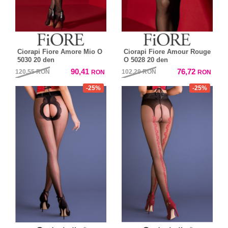
Ciorapi Fiore Amore Mio O
Ciorapi Fiore Amour Rouge
5030 20 den
O 5028 20 den
90,41
76,72
120,55
RON
102,29
RON
RON
RON
-25%
-25%