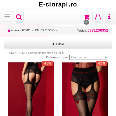
E-ciorapi.ro
Toggle
Toggle
Toggle
Toggl
Toggle
navigation
navigation
navigation
naviga
navigation
0
0371236352
Acasa
»
FEMEI
»
LENJERIE SEXY
»
Telefon:
Filtre
LENJERIE SEXY discount mai mare de 20 %
Ordonare dupa :
-25%
-25%