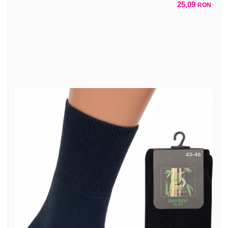
25,09
RON