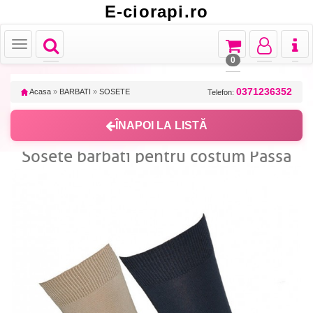
E-ciorapi.ro
Toggle
Toggle
Toggle
Toggl
Toggle
navigation
navigation
navigation
naviga
navigation
0
0371236352
Acasa
»
BARBATI
»
SOSETE
Telefon:
ÎNAPOI LA LISTĂ
Sosete barbati pentru costum Passa