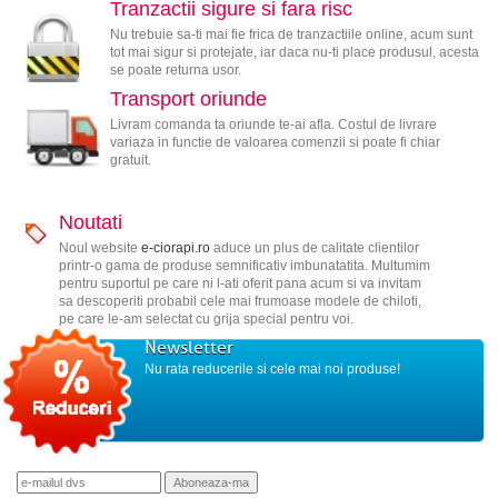
Tranzactii sigure si fara risc
Nu trebuie sa-ti mai fie frica de tranzactiile online, acum sunt
tot mai sigur si protejate, iar daca nu-ti place produsul, acesta
se poate returna usor.
Transport oriunde
Livram comanda ta oriunde te-ai afla. Costul de livrare
variaza in functie de valoarea comenzii si poate fi chiar
gratuit.
Noutati
Noul website
e-ciorapi.ro
aduce un plus de calitate clientilor
printr-o gama de produse semnificativ imbunatatita. Multumim
pentru suportul pe care ni l-ati oferit pana acum si va invitam
sa descoperiti probabil cele mai frumoase modele de chiloti,
pe care le-am selectat cu grija special pentru voi.
Newsletter
Nu rata reducerile si cele mai noi produse!