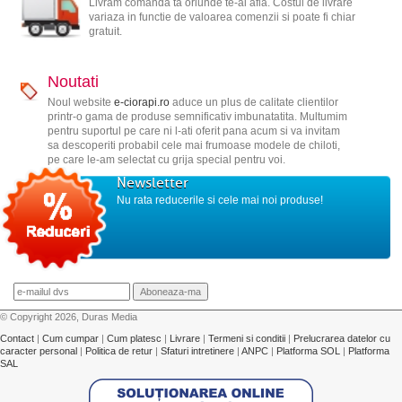
Livram comanda ta oriunde te-ai afla. Costul de livrare
variaza in functie de valoarea comenzii si poate fi chiar
gratuit.
Noutati
Noul website
e-ciorapi.ro
aduce un plus de calitate clientilor
printr-o gama de produse semnificativ imbunatatita. Multumim
pentru suportul pe care ni l-ati oferit pana acum si va invitam
sa descoperiti probabil cele mai frumoase modele de chiloti,
pe care le-am selectat cu grija special pentru voi.
Newsletter
Nu rata reducerile si cele mai noi produse!
© Copyright 2026, Duras Media
Contact
|
Cum cumpar
|
Cum platesc
|
Livrare
|
Termeni si conditii
|
Prelucrarea datelor cu
caracter personal
|
Politica de retur
|
Sfaturi intretinere
|
ANPC
|
Platforma SOL
|
Platforma
SAL