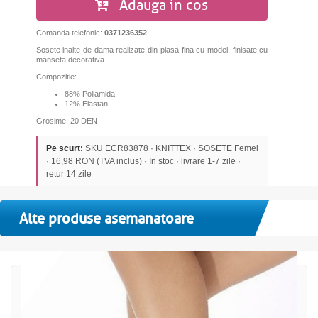
Adauga in cos
Comanda telefonic:
0371236352
Sosete inalte de dama realizate din plasa fina cu model, finisate cu
manseta decorativa.
Compozitie:
88% Poliamida
12% Elastan
Grosime: 20 DEN
Pe scurt:
SKU ECR83878 · KNITTEX · SOSETE Femei
· 16,98 RON (TVA inclus) · In stoc · livrare 1-7 zile ·
retur 14 zile
Alte produse asemanatoare