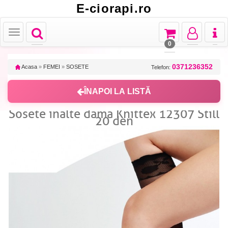
E-ciorapi.ro
Toggle
Toggle
Toggle
Toggl
Toggle
navigation
navigation
navigation
naviga
navigation
0
0371236352
Acasa
»
FEMEI
»
SOSETE
Telefon:
ÎNAPOI LA LISTĂ
Sosete inalte dama Knittex 12307 Still
20 den