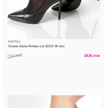
KNITTEX
Sosete dama Knittex Let 22314 40 den
19,81
23,31
RON
RON