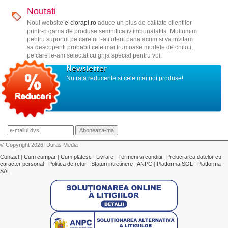
Noutati
Noul website
e-ciorapi.ro
aduce un plus de calitate clientilor
printr-o gama de produse semnificativ imbunatatita. Multumim
pentru suportul pe care ni l-ati oferit pana acum si va invitam
sa descoperiti probabil cele mai frumoase modele de chiloti,
pe care le-am selectat cu grija special pentru voi.
Newsletter
Nu rata reducerile si cele mai noi produse!
© Copyright 2026, Duras Media
Contact
|
Cum cumpar
|
Cum platesc
|
Livrare
|
Termeni si conditii
|
Prelucrarea datelor cu
caracter personal
|
Politica de retur
|
Sfaturi intretinere
|
ANPC
|
Platforma SOL
|
Platforma
SAL