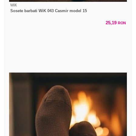
WiK
Sosete barbati WiK 043 Casmir model 15
25,19
RON