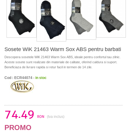
Sosete WiK 21463 Warm Sox ABS pentru barbati
Descopera sosetele WiK 21463 Warm Sox ABS, ideale pentru confortul tau zilnic.
Aceste sosete sunt realizate din materiale de calitate, oferind caldura si suport.
Beneficiaza de livrare rapida si retur facil in termen de 14 zile.
Cod : ECR44074 -
in stoc
74.49
RON
(tva inclus)
PROMO