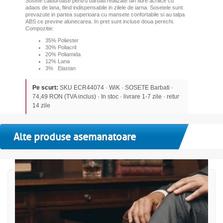
Sosete calduroase pentru barbati realizate din fibre acrilice cu
adaos de lana, fiind indispensabile in zilele de iarna. Sosetele sunt
prevazute in partea superioara cu mansete confortabile si au talpa
ABS ce previne alunecarea. In pret sunt incluse doua perechi.
Compozitie:
35% Poliester
30% Poliacril
20% Poliamida
12% Lana
3% Elastan
Pe scurt:
SKU ECR44074 · WiK · SOSETE Barbati ·
74,49 RON (TVA inclus) · In stoc · livrare 1-7 zile · retur
14 zile
Alte produse asemanatoare