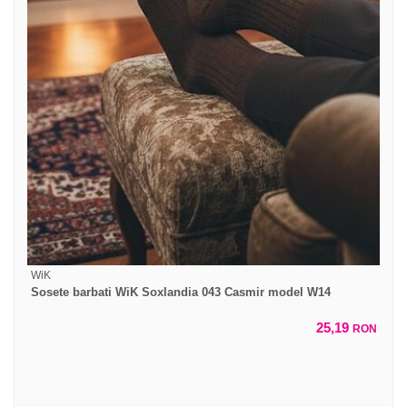
WiK
Sosete barbati WiK Soxlandia 043 Casmir model W14
25,19
RON