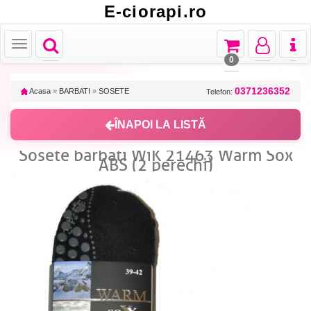
E-ciorapi.ro
Toggle
Toggle
Toggle
Toggl
Toggle
navigation
navigation
navigation
naviga
navigation
0
0371236352
Acasa
»
BARBATI
»
SOSETE
Telefon:
ÎNAPOI LA LISTĂ
Sosete barbati WiK 21463 Warm Sox
ABS (2 perechi)