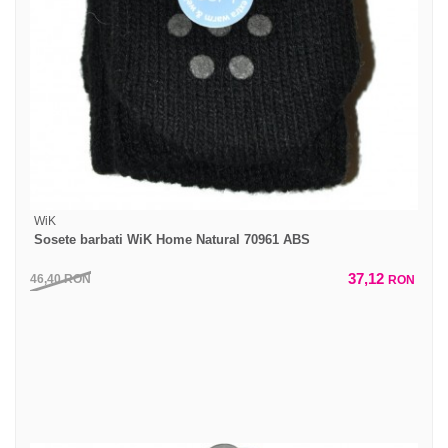
WiK
Sosete barbati WiK Home Natural 70961 ABS
37,12
46,40
RON
RON