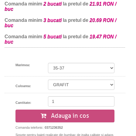
Comanda minim
2 bucati
la pretul de
21.91 RON /
buc
Comanda minim
3 bucati
la pretul de
20.69 RON /
buc
Comanda minim
5 bucati
la pretul de
19.47 RON /
buc
Marimea:
Culoarea:
Cantitate:
Adauga in cos
Comanda telefonic:
0371236352
Sosete pentru baieti realizate din bumbac de inalta calitate si adaos