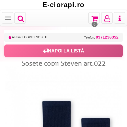
E-ciorapi.ro
Toggle
Toggle
Toggle
Toggl
Toggle
navigation
navigation
navigation
naviga
navigation
0
0371236352
Acasa
»
COPII
»
SOSETE
Telefon:
ÎNAPOI LA LISTĂ
Sosete copii Steven art.022