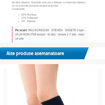
de fibre elastice. Sosetele sunt uni si finisate cu manseta elastica
ce nu exercita presiune asupra piciorului.
Compozitie:
69% Bumbac
27% Poliamida
4% Elastan
Pe scurt:
SKU ECR63100 · STEVEN · SOSETE Copii ·
24,34 RON (TVA inclus) · In stoc · livrare 1-7 zile · retur
14 zile
Alte produse asemanatoare