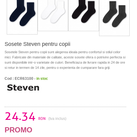
Sosete Steven pentru copii
Sosetele Steven pentru copii sunt alegerea ideala pentru confortul si stilul celor
mici. Fabricate din materiale de calitate, aceste sosete ofera o potrivire perfecta si
sunt disponibile intr-o varietate de culori. Beneficiaza de livrare rapida in 24 de ore
si retur in termen de 14 zile, pentru o experienta de cumparare fara griji.
Cod : ECR63100 -
in stoc
24.34
RON
(tva inclus)
PROMO