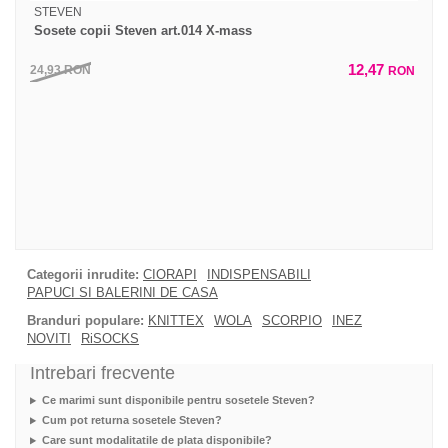
STEVEN
Sosete copii Steven art.014 X-mass
12,47
24,93
RON
RON
Categorii inrudite:
CIORAPI
INDISPENSABILI
PAPUCI SI BALERINI DE CASA
Branduri populare:
KNITTEX
WOLA
SCORPIO
INEZ
NOVITI
RiSOCKS
Intrebari frecvente
Ce marimi sunt disponibile pentru sosetele Steven?
Cum pot returna sosetele Steven?
Care sunt modalitatile de plata disponibile?