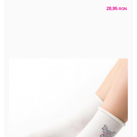
28,95
RON