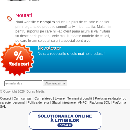
Noutati
Noul website
e-ciorapi.ro
aduce un plus de calitate clientilor
printr-o gama de produse semnificativ imbunatatita. Multumim
pentru suportul pe care ni l-ati oferit pana acum si va invitam
sa descoperiti probabil cele mai frumoase modele de chiloti,
pe care le-am selectat cu grija special pentru voi.
Newsletter
Nu rata reducerile si cele mai noi produse!
© Copyright 2026, Duras Media
Contact
|
Cum cumpar
|
Cum platesc
|
Livrare
|
Termeni si conditii
|
Prelucrarea datelor cu
caracter personal
|
Politica de retur
|
Sfaturi intretinere
|
ANPC
|
Platforma SOL
|
Platforma
SAL