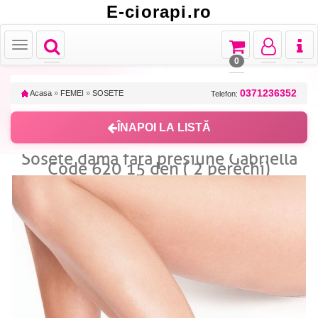
E-ciorapi.ro
Toggle
Toggle
Toggle
Toggl
Toggle
navigation
navigation
navigation
naviga
navigation
0
0371236352
Acasa
»
FEMEI
»
SOSETE
Telefon:
ÎNAPOI LA LISTĂ
Sosete dama fara presiune Gabriella
Code 620 15 den ( 2 perechi)