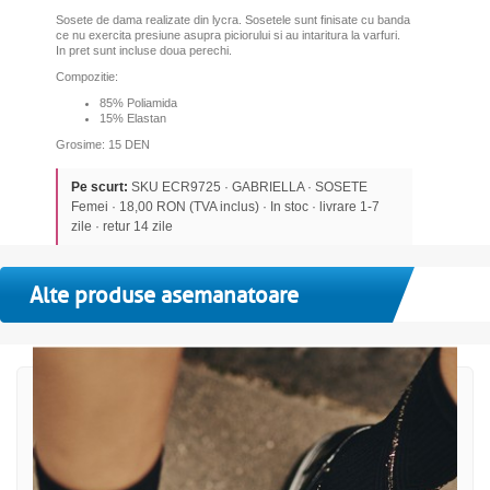
Sosete de dama realizate din lycra. Sosetele sunt finisate cu banda
ce nu exercita presiune asupra piciorului si au intaritura la varfuri.
In pret sunt incluse doua perechi.
Compozitie:
85% Poliamida
15% Elastan
Grosime: 15 DEN
Pe scurt:
SKU ECR9725 · GABRIELLA · SOSETE
Femei · 18,00 RON (TVA inclus) · In stoc · livrare 1-7
zile · retur 14 zile
Alte produse asemanatoare