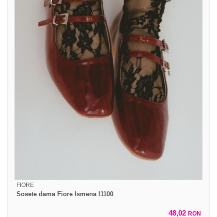
FIORE
Sosete dama Fiore Ismena I1100
48,02
RON