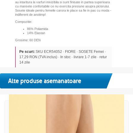
au intaritura la varfuri inivizibila si sunt finisate in partea superioara
cu mansete confortabile ce nu exercita presiune asupra piciorului.
Sosete ideale pentru femeile carora le place sa fie in pas cu moda -
indiferent de anotimp!
Compozitie:
86% Poliamida
14% Elastan
Grosime: 60 DEN
Pe scurt:
SKU ECR54052 · FIORE · SOSETE Femei ·
17,29 RON (TVA inclus) · In stoc · livrare 1-7 zile · retur
14 zile
Alte produse asemanatoare