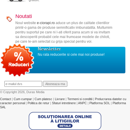
Noutati
Noul website
e-ciorapi.ro
aduce un plus de calitate clientilor
printr-o gama de produse semnificativ imbunatatita. Multumim
pentru suportul pe care ni l-ati oferit pana acum si va invitam
sa descoperiti probabil cele mai frumoase modele de chiloti,
pe care le-am selectat cu grija special pentru voi.
Newsletter
Nu rata reducerile si cele mai noi produse!
© Copyright 2026, Duras Media
Contact
|
Cum cumpar
|
Cum platesc
|
Livrare
|
Termeni si conditii
|
Prelucrarea datelor cu
caracter personal
|
Politica de retur
|
Sfaturi intretinere
|
ANPC
|
Platforma SOL
|
Platforma
SAL