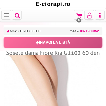
E-ciorapi.ro
Toggle
Toggle
Toggle
Toggl
Toggle
navigation
navigation
navigation
naviga
navigation
0
0371236352
Acasa
»
FEMEI
»
SOSETE
Telefon:
ÎNAPOI LA LISTĂ
Sosete dama Fiore Ria G1102 60 den