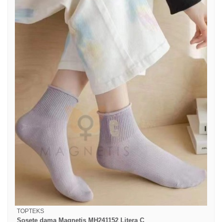
TOPTEKS
Sosete dama Magnetis MH241152 Litera C