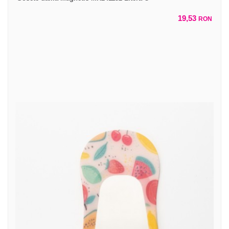
19,53
RON