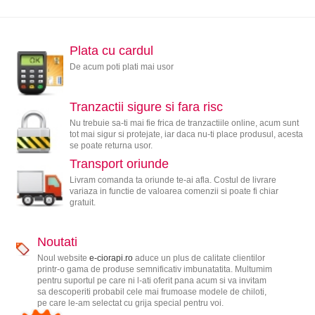
Plata cu cardul
De acum poti plati mai usor
Tranzactii sigure si fara risc
Nu trebuie sa-ti mai fie frica de tranzactiile online, acum sunt
tot mai sigur si protejate, iar daca nu-ti place produsul, acesta
se poate returna usor.
Transport oriunde
Livram comanda ta oriunde te-ai afla. Costul de livrare
variaza in functie de valoarea comenzii si poate fi chiar
gratuit.
Noutati
Noul website
e-ciorapi.ro
aduce un plus de calitate clientilor
printr-o gama de produse semnificativ imbunatatita. Multumim
pentru suportul pe care ni l-ati oferit pana acum si va invitam
sa descoperiti probabil cele mai frumoase modele de chiloti,
pe care le-am selectat cu grija special pentru voi.