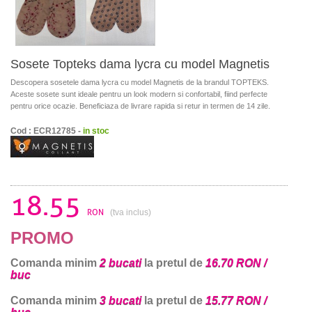
Sosete Topteks dama lycra cu model Magnetis
Descopera sosetele dama lycra cu model Magnetis de la brandul TOPTEKS.
Aceste sosete sunt ideale pentru un look modern si confortabil, fiind perfecte
pentru orice ocazie. Beneficiaza de livrare rapida si retur in termen de 14 zile.
Cod : ECR12785 -
in stoc
18.55
RON
(tva inclus)
PROMO
Comanda minim
2 bucati
la pretul de
16.70 RON /
buc
Comanda minim
3 bucati
la pretul de
15.77 RON /