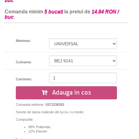
buc
Comanda minim
5 bucati
la pretul de
14.84 RON /
buc
Marimea:
Culoarea:
Cantitate:
Adauga in cos
Comanda telefonic:
0371236352
Sosete de dama realizate din lycra, cu model.
Compozitie:
88% Poliamida
12% Elastan