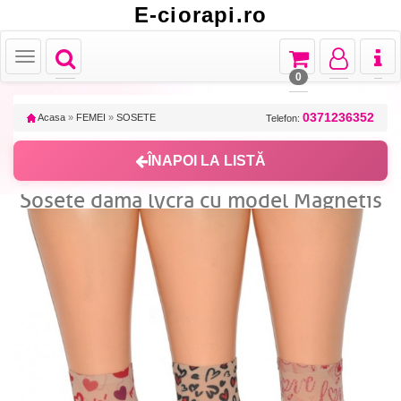
E-ciorapi.ro
Toggle
Toggle
Toggle
Toggl
Toggle
navigation
navigation
navigation
naviga
navigation
0
0371236352
Acasa
»
FEMEI
»
SOSETE
Telefon:
ÎNAPOI LA LISTĂ
Sosete dama lycra cu model Magnetis