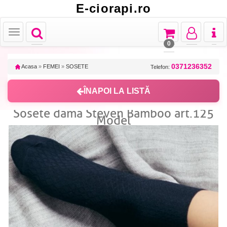
E-ciorapi.ro
Toggle
Toggle
Toggle
Toggl
Toggle
navigation
navigation
navigation
naviga
navigation
0
0371236352
Acasa
»
FEMEI
»
SOSETE
Telefon:
ÎNAPOI LA LISTĂ
Sosete dama Steven Bamboo art.125
Model