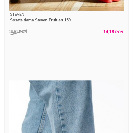
STEVEN
Sosete dama Steven Fruit art.159
14,18
18,91
RON
RON