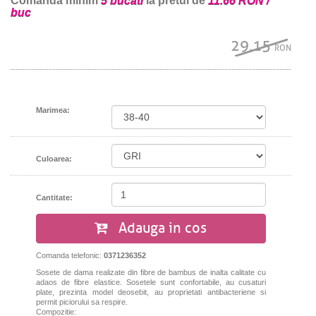
Comanda minim
5 bucati
la pretul de
11.66 RON /
buc
29.15
RON
Marimea:
Culoarea:
Cantitate:
Adauga in cos
Comanda telefonic:
0371236352
Sosete de dama realizate din fibre de bambus de inalta calitate cu
adaos de fibre elastice. Sosetele sunt confortabile, au cusaturi
plate, prezinta model deosebit, au proprietati antibacteriene si
permit piciorului sa respire.
Compozitie: