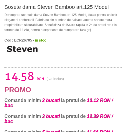
Sosete dama Steven Bamboo art.125 Model
Descopera sosetele dama Steven Bamboo art.125 Model, ideale pentru un look
elegant si confortabil. Fabricate din bumbac de calitate, aceste sosete ofera
respirabilitate si durabilitate. Beneficiaza de livrare rapida in 24 de ore si retur in
termen de 14 zile, pentru o experienta de cumparare fara griji.
Cod : ECR26705 -
in stoc
14.58
RON
(tva inclus)
PROMO
Comanda minim
2 bucati
la pretul de
13.12 RON /
buc
Comanda minim
3 bucati
la pretul de
12.39 RON /
buc