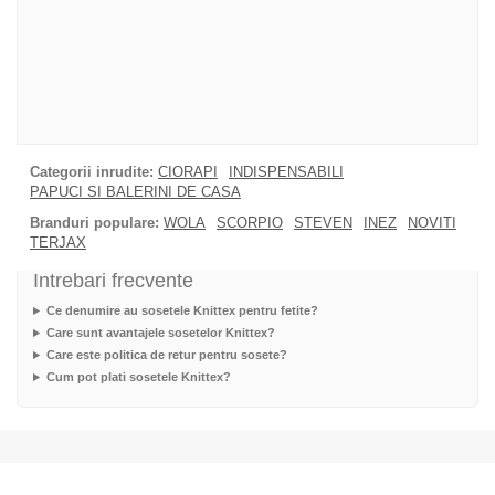
Categorii inrudite:
CIORAPI
INDISPENSABILI
PAPUCI SI BALERINI DE CASA
Branduri populare:
WOLA
SCORPIO
STEVEN
INEZ
NOVITI
TERJAX
Intrebari frecvente
Ce denumire au sosetele Knittex pentru fetite?
Care sunt avantajele sosetelor Knittex?
Care este politica de retur pentru sosete?
Cum pot plati sosetele Knittex?