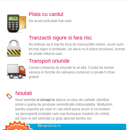
Plata cu cardul
De acum poti plati mai usor
Tranzactii sigure si fara risc
Nu trebuie sa-ti mai fie frica de tranzactiile online, acum sunt
tot mai sigur si protejate, iar daca nu-ti place produsul, acesta
se poate returna usor.
Transport oriunde
Livram comanda ta oriunde te-ai afla. Costul de livrare
variaza in functie de valoarea comenzii si poate fi chiar
gratuit.
Noutati
Noul website
e-ciorapi.ro
aduce un plus de calitate clientilor
printr-o gama de produse semnificativ imbunatatita. Multumim
pentru suportul pe care ni l-ati oferit pana acum si va invitam
sa descoperiti probabil cele mai frumoase modele de chiloti,
pe care le-am selectat cu grija special pentru voi.
Newsletter