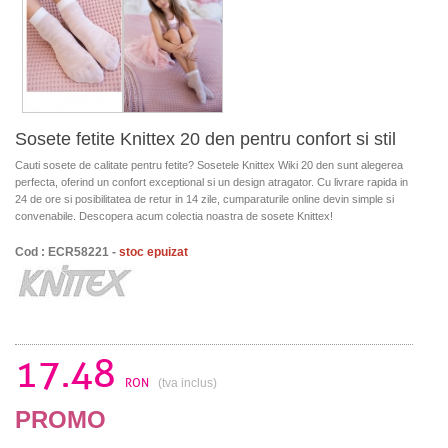
Sosete fetite Knittex 20 den pentru confort si stil
Cauti sosete de calitate pentru fetite? Sosetele Knittex Wiki 20 den sunt alegerea
perfecta, oferind un confort exceptional si un design atragator. Cu livrare rapida in
24 de ore si posibilitatea de retur in 14 zile, cumparaturile online devin simple si
convenabile. Descopera acum colectia noastra de sosete Knittex!
Cod : ECR58221 -
stoc epuizat
17.48
RON
(tva inclus)
PROMO