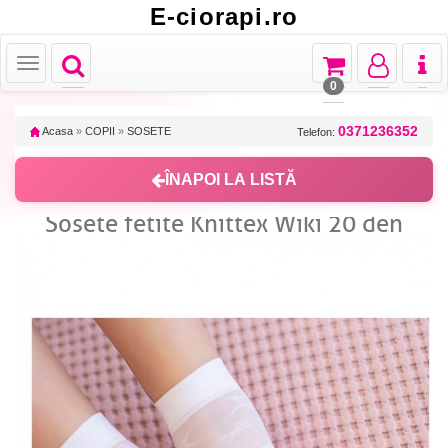
E-ciorapi.ro
Toggle
Toggle
Toggle
Toggl
Toggle
navigation
navigation
navigation
naviga
navigation
0
0371236352
Acasa
»
COPII
»
SOSETE
Telefon:
ÎNAPOI LA LISTĂ
Sosete fetite Knittex Wiki 20 den