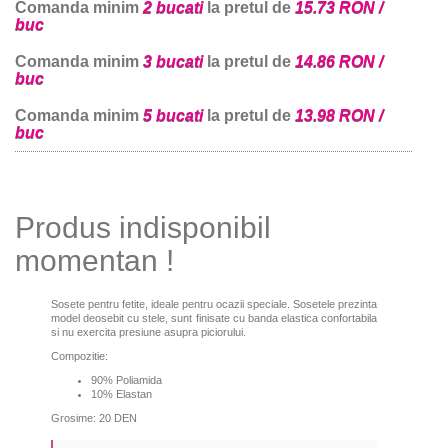
Comanda minim
2 bucati
la pretul de
15.73 RON /
buc
Comanda minim
3 bucati
la pretul de
14.86 RON /
buc
Comanda minim
5 bucati
la pretul de
13.98 RON /
buc
Produs indisponibil
momentan !
Sosete pentru fetite, ideale pentru ocazii speciale. Sosetele prezinta
model deosebit cu stele, sunt finisate cu banda elastica confortabila
si nu exercita presiune asupra piciorului.
Compozitie:
90% Poliamida
10% Elastan
Grosime: 20 DEN