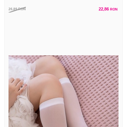
22,86
26,89
RON
RON