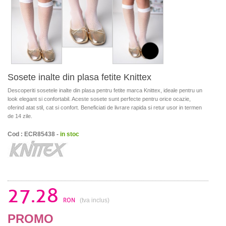
Sosete inalte din plasa fetite Knittex
Descoperiti sosetele inalte din plasa pentru fetite marca Knittex, ideale pentru un
look elegant si confortabil. Aceste sosete sunt perfecte pentru orice ocazie,
oferind atat stil, cat si confort. Beneficiati de livrare rapida si retur usor in termen
de 14 zile.
Cod : ECR85438 -
in stoc
27.28
RON
(tva inclus)
PROMO