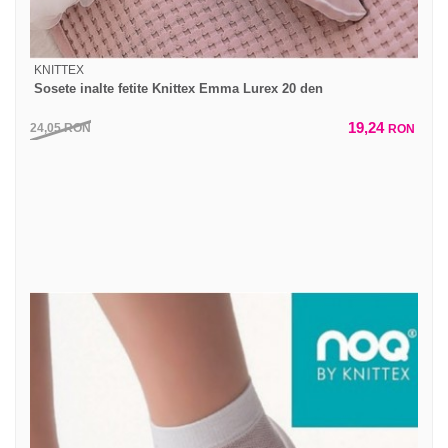
KNITTEX
Sosete inalte fetite Knittex Emma Lurex 20 den
19,24
24,05
RON
RON