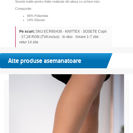
Sosete inalte pentru fetite realizate din plasa cu ochiuri mici.
Compozitie:
86% Poliamida
14% Elastan
Pe scurt:
SKU ECR85438 · KNITTEX · SOSETE Copii
· 27,28 RON (TVA inclus) · In stoc · livrare 1-7 zile ·
retur 14 zile
Alte produse asemanatoare