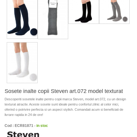
Sosete inalte copii Steven art.072 model texturat
Descoperiti sosetele inalte pentru copii marca Steven, model art.072, cu un design
texturat atractiv. Aceste sosete sunt ideale pentru confortul zilnic al celor mici,
oferind o potrivire perfecta si un aspect stylish. Comandati acum si beneficiati de
livrare rapida in 24 de ore!
Cod : ECR81871 -
in stoc