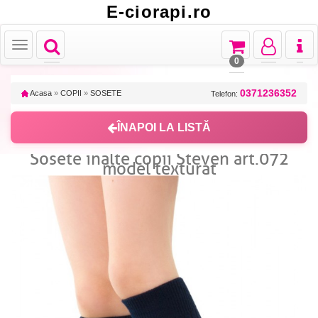
E-ciorapi.ro
Toggle
Toggle
Toggle
Toggl
Toggle
navigation
navigation
navigation
naviga
navigation
0
0371236352
Acasa
»
COPII
»
SOSETE
Telefon:
ÎNAPOI LA LISTĂ
Sosete inalte copii Steven art.072
model texturat