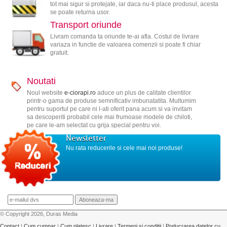
tot mai sigur si protejate, iar daca nu-ti place produsul, acesta
se poate returna usor.
Transport oriunde
Livram comanda ta oriunde te-ai afla. Costul de livrare
variaza in functie de valoarea comenzii si poate fi chiar
gratuit.
Noutati
Noul website
e-ciorapi.ro
aduce un plus de calitate clientilor
printr-o gama de produse semnificativ imbunatatita. Multumim
pentru suportul pe care ni l-ati oferit pana acum si va invitam
sa descoperiti probabil cele mai frumoase modele de chiloti,
pe care le-am selectat cu grija special pentru voi.
Newsletter
Nu rata reducerile si cele mai noi produse!
© Copyright 2026, Duras Media
Contact
|
Cum cumpar
|
Cum platesc
|
Livrare
|
Termeni si conditii
|
Prelucrarea datelor cu