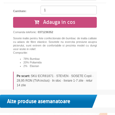
Cantitate:
Adauga in cos
Comanda telefonic:
0371236352
Sosete inalte pentru fete confectionate din bumbac de inalta calitate
cu adaos de fibre elastice. Sosetele nu exercita presiune asupra
piciorului, sunt extrem de confortabile si prezinta model cu dungi
usor iesite in relief.
Compozitie:
78% Bumbac
20% Poliamida
2% Elastan
Pe scurt:
SKU ECR81871 · STEVEN · SOSETE Copii ·
28,95 RON (TVA inclus) · In stoc · livrare 1-7 zile · retur
14 zile
Alte produse asemanatoare