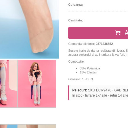
Culoarea:
Cantitate:
A
Comanda telefonic:
0371236352
Sosete inalte de dama realizate din lycra. 
asupra piciorului si au intaritura la varfuri.
Compozitie:
85% Poliamida
15% Elastan
Grosime: 15 DEN
Pe scurt:
SKU ECR9470 · GABRIELLA
In stoc · livrare 1-7 zile · retur 14 zil