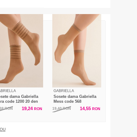
BRIELLA
GABRIELLA
sete dama Gabriella
Sosete dama Gabriella
ra code 1200 20 den
Mess code 568
19,24
14,55
,38
RON
19,40
RON
RON
RON
DOU