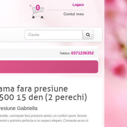
Logare
0
Contul meu
0371236352
Telefon:
dama fara presiune
 500 15 den (2 perechi)
resiune Gabriella
iella, concepute fara presiune pentru un confort sporit. Aceste
oferind o potrivire perfecta si un aspect elegant. Comanda acum si