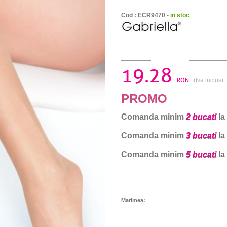
Cod : ECR9470 -
in stoc
19.28
RON
(tva inclus)
PROMO
Comanda minim
2 bucati
la
Comanda minim
3 bucati
la
Comanda minim
5 bucati
la
Marimea: