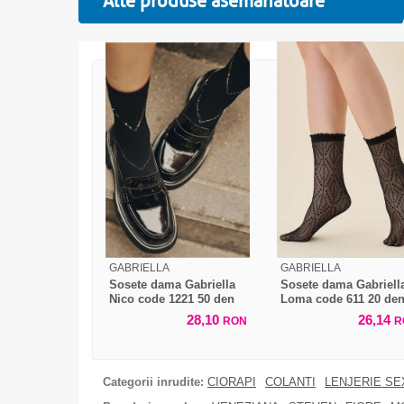
Alte produse asemanatoare
GABRIELLA
GABRIELLA
Sosete dama Gabriella
Sosete dama Gabriell
Nico code 1221 50 den
Loma code 611 20 de
28,10
26,14
RON
R
Categorii inrudite:
CIORAPI
COLANTI
LENJERIE SE