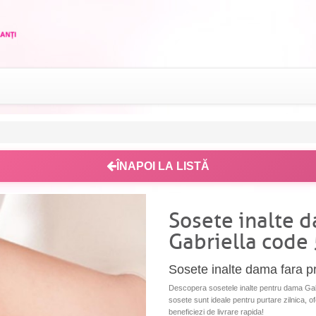
ÎNAPOI LA LISTĂ
Sosete inalte 
Gabriella code
Sosete inalte dama fara p
Descopera sosetele inalte pentru dama Gabr
sosete sunt ideale pentru purtare zilnica, 
beneficiezi de livrare rapida!