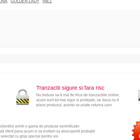
ONA
GOLDEN LADY
INEZ
Tranzactii sigure si fara risc
Nu trebuie sa-ti mai fie frica de tranzactiile online,
acum sunt tot mai sigur si protejate, iar daca nu-ti
place produsul, acesta se poate returna usor.
clientilor printr-o gama de produse semnificativ
ati oferit pana acum si va invitam sa descoperiti probabil
electat cu grija special pentru voi.