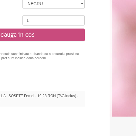
dauga in cos
Sosetele sunt finisate cu banda ce nu exercita presiune
 In pret sunt incluse doua perechi.
 · SOSETE Femei · 19,28 RON (TVA inclus) ·
e