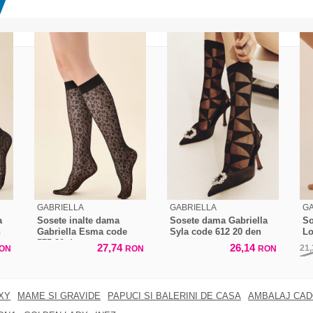
GABRIELLA
GABRIELLA
GA
a
Sosete inalte dama
Sosete dama Gabriella
So
n
Gabriella Esma code
Syla code 612 20 den
Lo
575 20 den
27,74
26,14
21
ON
RON
RON
XY
MAME SI GRAVIDE
PAPUCI SI BALERINI DE CASA
AMBALAJ CA