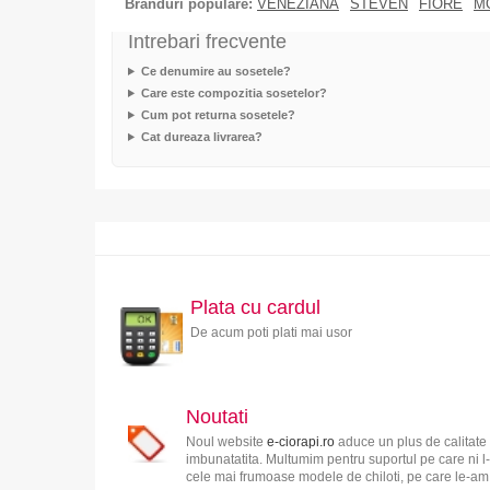
Branduri populare:
VENEZIANA
STEVEN
FIORE
M
Intrebari frecvente
Ce denumire au sosetele?
Care este compozitia sosetelor?
Cum pot returna sosetele?
Cat dureaza livrarea?
Plata cu cardul
De acum poti plati mai usor
Noutati
Noul website
e-ciorapi.ro
aduce un plus de calitate 
imbunatatita. Multumim pentru suportul pe care ni l-
cele mai frumoase modele de chiloti, pe care le-am s