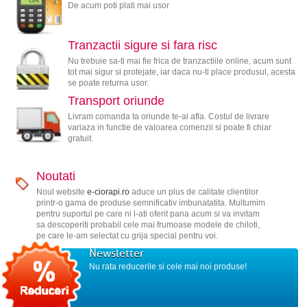
De acum poti plati mai usor
Tranzactii sigure si fara risc
Nu trebuie sa-ti mai fie frica de tranzactiile online, acum sunt
tot mai sigur si protejate, iar daca nu-ti place produsul, acesta
se poate returna usor.
Transport oriunde
Livram comanda ta oriunde te-ai afla. Costul de livrare
variaza in functie de valoarea comenzii si poate fi chiar
gratuit.
Noutati
Noul website
e-ciorapi.ro
aduce un plus de calitate clientilor
printr-o gama de produse semnificativ imbunatatita. Multumim
pentru suportul pe care ni l-ati oferit pana acum si va invitam
sa descoperiti probabil cele mai frumoase modele de chiloti,
pe care le-am selectat cu grija special pentru voi.
Newsletter
Nu rata reducerile si cele mai noi produse!