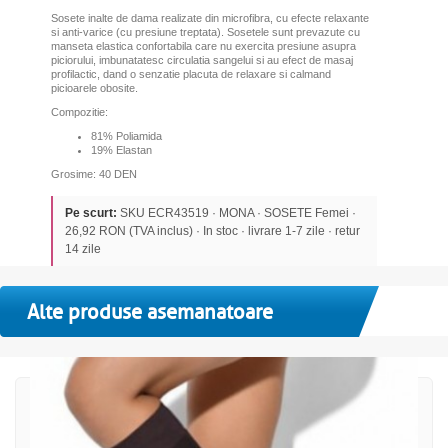
Sosete inalte de dama realizate din microfibra, cu efecte relaxante
si anti-varice (cu presiune treptata). Sosetele sunt prevazute cu
manseta elastica confortabila care nu exercita presiune asupra
piciorului, imbunatatesc circulatia sangelui si au efect de masaj
profilactic, dand o senzatie placuta de relaxare si calmand
picioarele obosite.
Compozitie:
81% Poliamida
19% Elastan
Grosime: 40 DEN
Pe scurt:
SKU ECR43519 · MONA · SOSETE Femei ·
26,92 RON (TVA inclus) · In stoc · livrare 1-7 zile · retur
14 zile
Alte produse asemanatoare