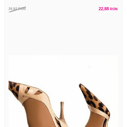
22,88
26,92
RON
RON