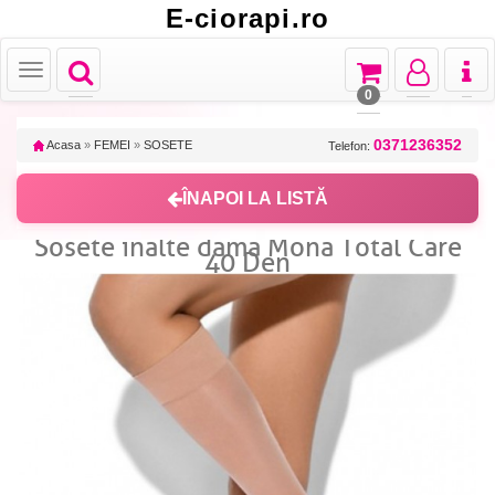
E-ciorapi.ro
Toggle
Toggle
Toggle
Toggl
Toggle
navigation
navigation
navigation
naviga
navigation
0
0371236352
Acasa
»
FEMEI
»
SOSETE
Telefon:
ÎNAPOI LA LISTĂ
Sosete inalte dama Mona Total Care
40 Den