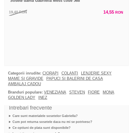
Sosete dama Gabriella Mess code 568
14,55
19,40
RON
RON
Categorii inrudite:
CIORAPI
COLANTI
LENJERIE SEXY
MAME SI GRAVIDE
PAPUCI SI BALERINI DE CASA
AMBALAJ CADOU
Branduri populare:
VENEZIANA
STEVEN
FIORE
MONA
GOLDEN LADY
INEZ
Intrebari frecvente
Care sunt materialele sosetelor Gabriella?
Cum pot returna sosetele daca nu mi se potrivesc?
Ce optiuni de plata sunt disponibile?