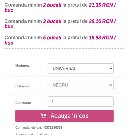
Comanda minim
2 bucati
la pretul de
21.35 RON /
buc
Comanda minim
3 bucati
la pretul de
20.16 RON /
buc
Comanda minim
5 bucati
la pretul de
18.98 RON /
buc
Marimea:
Culoarea:
Cantitate:
Adauga in cos
Comanda telefonic:
0371236352
Sosete de dama tip plasa.