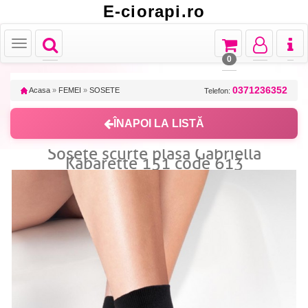
E-ciorapi.ro
Toggle
Toggle
Toggle
Toggl
Toggle
navigation
navigation
navigation
naviga
navigation
0
0371236352
Acasa
»
FEMEI
»
SOSETE
Telefon:
ÎNAPOI LA LISTĂ
Sosete scurte plasa Gabriella
Kabarette 151 code 613