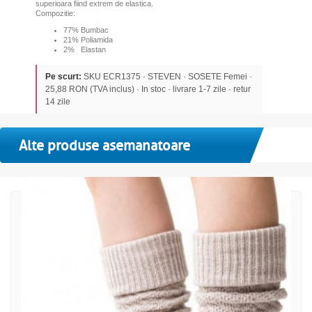
superioara fiind extrem de elastica.
Compozitie:
77% Bumbac
21% Poliamida
2% Elastan
Pe scurt:
SKU ECR1375 · STEVEN · SOSETE Femei ·
25,88 RON (TVA inclus) · In stoc · livrare 1-7 zile · retur
14 zile
Alte produse asemanatoare