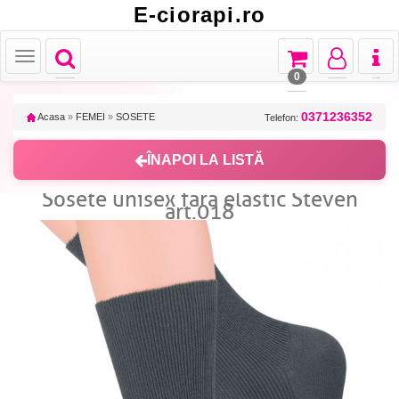
E-ciorapi.ro
Toggle
Toggle
Toggle
Toggl
Toggle
navigation
navigation
navigation
naviga
navigation
0
0371236352
Acasa
»
FEMEI
»
SOSETE
Telefon:
ÎNAPOI LA LISTĂ
Sosete unisex fara elastic Steven
art.018