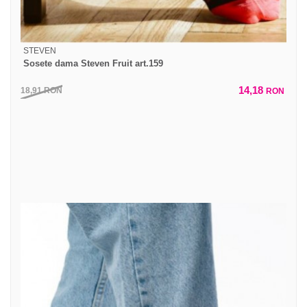
STEVEN
Sosete dama Steven Fruit art.159
14,18
18,91
RON
RON