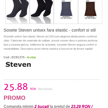
Sosete Steven unisex fara elastic - confort si stil
Sosetele unisex fara elastic Steven art.018 sunt alegerea ideala pentru confortul
zilnic. Fabricate din materiale de calitate, aceste sosete ofera o potrivire perfecta
fara a stramta glezna. Indiferent de activitate, sosetele Steven asigura confort si
respirabilitate. Descopera acum oferta noastra si bucura-te de livrare rapida!
Cod : ECR1375 -
in stoc
25.88
RON
(tva inclus)
PROMO
Comanda minim
2 bucati
la pretul de
23.29 RON /