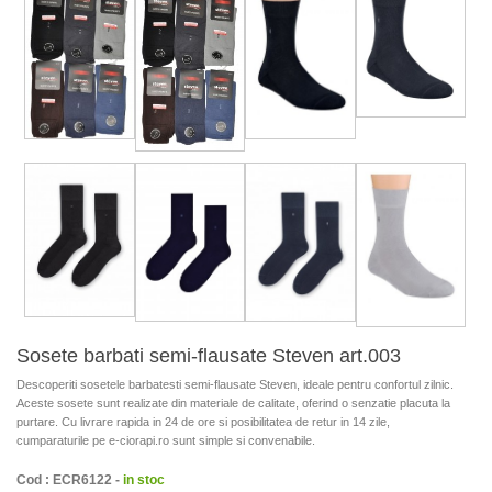
Sosete barbati semi-flausate Steven art.003
Descoperiti sosetele barbatesti semi-flausate Steven, ideale pentru confortul zilnic.
Aceste sosete sunt realizate din materiale de calitate, oferind o senzatie placuta la
purtare. Cu livrare rapida in 24 de ore si posibilitatea de retur in 14 zile,
cumparaturile pe e-ciorapi.ro sunt simple si convenabile.
Cod : ECR6122 -
in stoc