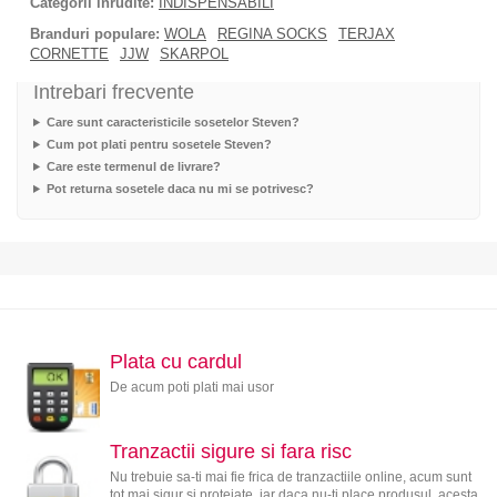
Categorii inrudite:
INDISPENSABILI
Branduri populare:
WOLA
REGINA SOCKS
TERJAX
CORNETTE
JJW
SKARPOL
Intrebari frecvente
Care sunt caracteristicile sosetelor Steven?
Cum pot plati pentru sosetele Steven?
Care este termenul de livrare?
Pot returna sosetele daca nu mi se potrivesc?
Plata cu cardul
De acum poti plati mai usor
Tranzactii sigure si fara risc
Nu trebuie sa-ti mai fie frica de tranzactiile online, acum sunt
tot mai sigur si protejate, iar daca nu-ti place produsul, acesta