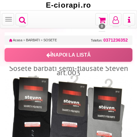
E-ciorapi.ro
Toggle
Toggle
Toggle
Toggl
Toggle
navigation
navigation
navigation
naviga
navigation
0
0371236352
Acasa
»
BARBATI
»
SOSETE
Telefon:
ÎNAPOI LA LISTĂ
Sosete barbati semi-flausate Steven
art.003