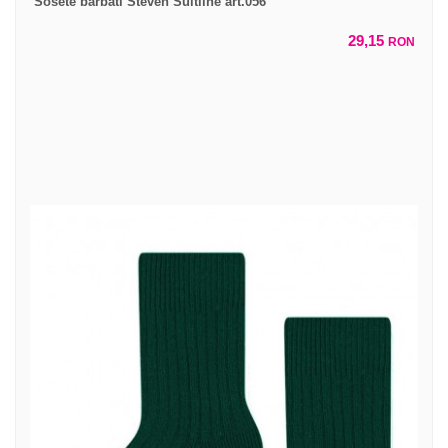
Sosete barbati Steven Suitline art.056
29,15
RON