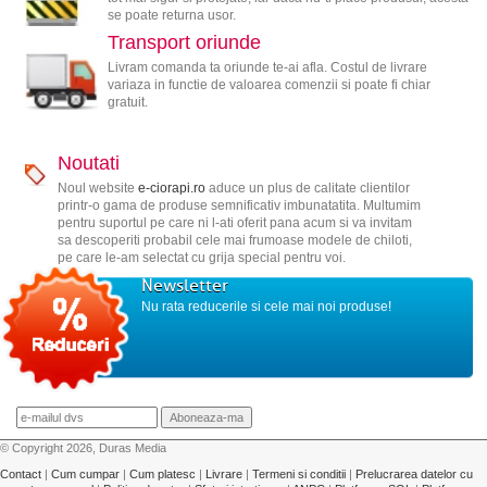
se poate returna usor.
Transport oriunde
Livram comanda ta oriunde te-ai afla. Costul de livrare
variaza in functie de valoarea comenzii si poate fi chiar
gratuit.
Noutati
Noul website
e-ciorapi.ro
aduce un plus de calitate clientilor
printr-o gama de produse semnificativ imbunatatita. Multumim
pentru suportul pe care ni l-ati oferit pana acum si va invitam
sa descoperiti probabil cele mai frumoase modele de chiloti,
pe care le-am selectat cu grija special pentru voi.
Newsletter
Nu rata reducerile si cele mai noi produse!
© Copyright 2026, Duras Media
Contact
|
Cum cumpar
|
Cum platesc
|
Livrare
|
Termeni si conditii
|
Prelucrarea datelor cu