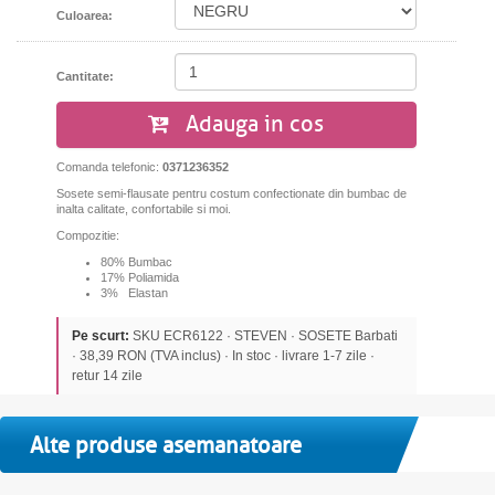
Culoarea:
Cantitate:
Adauga in cos
Comanda telefonic:
0371236352
Sosete semi-flausate pentru costum confectionate din bumbac de
inalta calitate, confortabile si moi.
Compozitie:
80% Bumbac
17% Poliamida
3% Elastan
Pe scurt:
SKU ECR6122 · STEVEN · SOSETE Barbati
· 38,39 RON (TVA inclus) · In stoc · livrare 1-7 zile ·
retur 14 zile
Alte produse asemanatoare