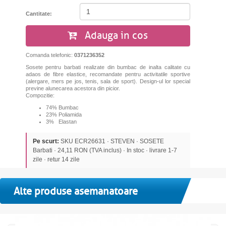
Cantitate:
Adauga in cos
Comanda telefonic:
0371236352
Sosete pentru barbati realizate din bumbac de inalta calitate cu
adaos de fibre elastice, recomandate pentru activitatile sportive
(alergare, mers pe jos, tenis, sala de sport). Design-ul lor special
previne alunecarea acestora din picior.
Compozitie:
74% Bumbac
23% Poliamida
3% Elastan
Pe scurt:
SKU ECR26631 · STEVEN · SOSETE
Barbati · 24,11 RON (TVA inclus) · In stoc · livrare 1-7
zile · retur 14 zile
Alte produse asemanatoare