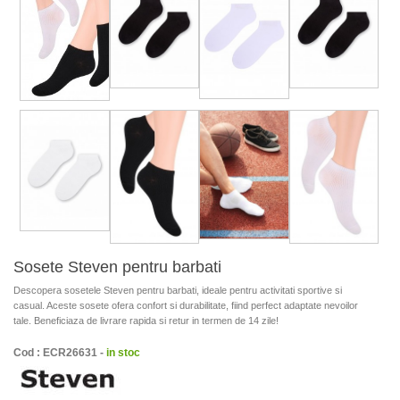
Sosete Steven pentru barbati
Descopera sosetele Steven pentru barbati, ideale pentru activitati sportive si
casual. Aceste sosete ofera confort si durabilitate, fiind perfect adaptate nevoilor
tale. Beneficiaza de livrare rapida si retur in termen de 14 zile!
Cod : ECR26631 -
in stoc