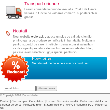
Transport oriunde
Livram comanda ta oriunde te-ai afla. Costul de livrare
variaza in functie de valoarea comenzii si poate fi chiar
gratuit.
Noutati
Noul website
e-ciorapi.ro
aduce un plus de calitate clientilor
printr-o gama de produse semnificativ imbunatatita. Multumim
pentru suportul pe care ni l-ati oferit pana acum si va invitam
sa descoperiti probabil cele mai frumoase modele de chiloti,
pe care le-am selectat cu grija special pentru voi.
Newsletter
Nu rata reducerile si cele mai noi produse!
© Copyright 2026, Duras Media
Contact
|
Cum cumpar
|
Cum platesc
|
Livrare
|
Termeni si conditii
|
Prelucrarea datelor cu
caracter personal
|
Politica de retur
|
Sfaturi intretinere
|
ANPC
|
Platforma SOL
|
Platforma
SAL