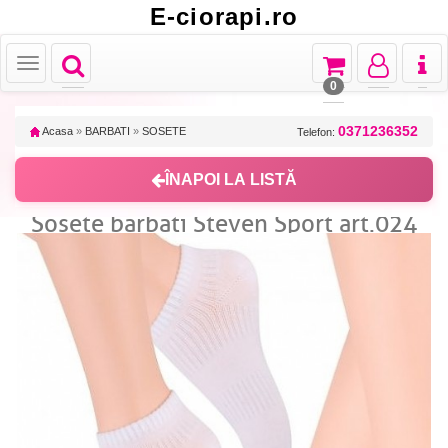
E-ciorapi.ro
Toggle
Toggle
Toggle
Toggl
Toggle
navigation
navigation
navigation
naviga
navigation
0
0371236352
Acasa
»
BARBATI
»
SOSETE
Telefon:
ÎNAPOI LA LISTĂ
Sosete barbati Steven Sport art.024