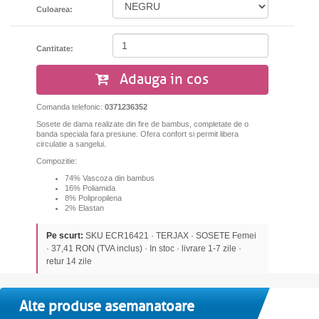
Culoarea:
Cantitate:
Adauga in cos
Comanda telefonic:
0371236352
Sosete
de
dama realizate
din
fire
de bambus
,
completate
de
o
banda
speciala fara
presiune
.
Ofera
confort
si permit
libera
circulatie a
sangelui
.
Compozitie
:
74
% Vascoza
din
bambus
16%
Poliamida
8%
Polipropilena
2%
Elastan
Pe scurt:
SKU ECR16421 · TERJAX · SOSETE Femei
· 37,41 RON (TVA inclus) · In stoc · livrare 1-7 zile ·
retur 14 zile
Alte produse asemanatoare