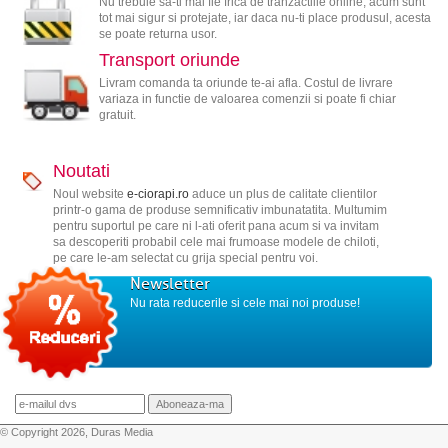
Nu trebuie sa-ti mai fie frica de tranzactiile online, acum sunt
tot mai sigur si protejate, iar daca nu-ti place produsul, acesta
se poate returna usor.
Transport oriunde
Livram comanda ta oriunde te-ai afla. Costul de livrare
variaza in functie de valoarea comenzii si poate fi chiar
gratuit.
Noutati
Noul website
e-ciorapi.ro
aduce un plus de calitate clientilor
printr-o gama de produse semnificativ imbunatatita. Multumim
pentru suportul pe care ni l-ati oferit pana acum si va invitam
sa descoperiti probabil cele mai frumoase modele de chiloti,
pe care le-am selectat cu grija special pentru voi.
Newsletter
Nu rata reducerile si cele mai noi produse!
© Copyright 2026, Duras Media