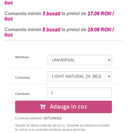
buc
Comanda minim
3 bucati
la pretul de
17.09 RON /
buc
Comanda minim
5 bucati
la pretul de
16.08 RON /
buc
Marimea:
Culoarea:
Cantitate:
Adauga in cos
Comanda telefonic:
0371236352
Sosete de dama realizate din lycra. Sosetele
au intaritura invizibila
la varfuri si
nu exercita presiune asupra piciorului.