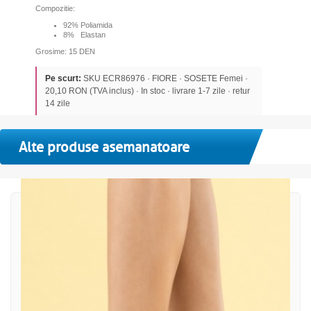
Compozitie:
92% Poliamida
8% Elastan
Grosime: 15 DEN
Pe scurt:
SKU ECR86976 · FIORE · SOSETE Femei ·
20,10 RON (TVA inclus) · In stoc · livrare 1-7 zile · retur
14 zile
Alte produse asemanatoare