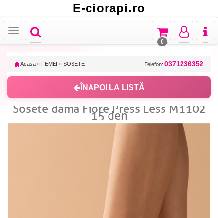
E-ciorapi.ro
Toggle
Toggle
Toggle
Toggl
Toggle
navigation
navigation
navigation
naviga
navigation
0
0371236352
Acasa
»
FEMEI
»
SOSETE
Telefon:
ÎNAPOI LA LISTĂ
Sosete dama Fiore Press Less M1102
15 den