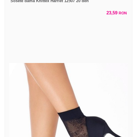
Sosete dama Knittex Harriet 12507 20 den
23,59
RON