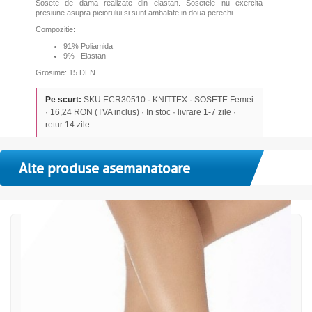
Sosete de dama realizate din elastan. Sosetele nu exercita
presiune asupra piciorului si sunt ambalate in doua perechi.
Compozitie:
91% Poliamida
9% Elastan
Grosime: 15 DEN
Pe scurt:
SKU ECR30510 · KNITTEX · SOSETE Femei
· 16,24 RON (TVA inclus) · In stoc · livrare 1-7 zile ·
retur 14 zile
Alte produse asemanatoare