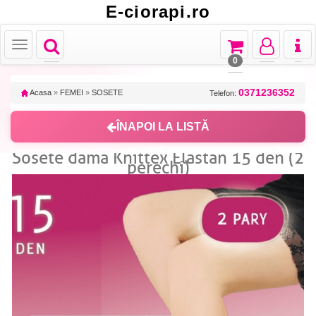
E-ciorapi.ro
Toggle
Toggle
Toggle
Toggl
Toggle
navigation
navigation
navigation
naviga
navigation
0
0371236352
Acasa
»
FEMEI
»
SOSETE
Telefon:
ÎNAPOI LA LISTĂ
Sosete dama Knittex Elastan 15 den (2
perechi)