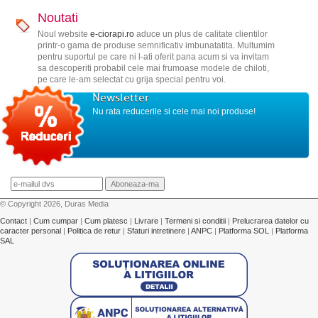
Noutati
Noul website
e-ciorapi.ro
aduce un plus de calitate clientilor
printr-o gama de produse semnificativ imbunatatita. Multumim
pentru suportul pe care ni l-ati oferit pana acum si va invitam
sa descoperiti probabil cele mai frumoase modele de chiloti,
pe care le-am selectat cu grija special pentru voi.
Newsletter
Nu rata reducerile si cele mai noi produse!
© Copyright 2026, Duras Media
Contact
|
Cum cumpar
|
Cum platesc
|
Livrare
|
Termeni si conditii
|
Prelucrarea datelor cu
caracter personal
|
Politica de retur
|
Sfaturi intretinere
|
ANPC
|
Platforma SOL
|
Platforma
SAL