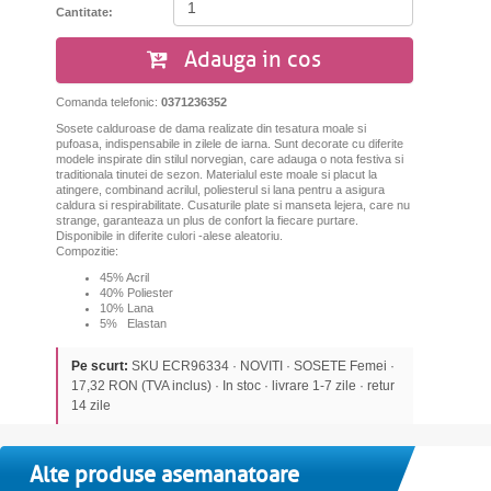
Cantitate:
Adauga in cos
Comanda telefonic:
0371236352
Sosete calduroase de dama realizate din tesatura moale si
pufoasa, indispensabile in zilele de iarna. Sunt decorate cu diferite
modele inspirate din stilul norvegian, care adauga o nota festiva si
traditionala tinutei de sezon. Materialul este moale si placut la
atingere, combinand acrilul, poliesterul si lana pentru a asigura
caldura si respirabilitate. Cusaturile plate si manseta lejera, care nu
strange, garanteaza un plus de confort la fiecare purtare.
Disponibile in diferite culori -alese aleatoriu.
Compozitie:
45% Acril
40% Poliester
10% Lana
5% Elastan
Pe scurt:
SKU ECR96334 · NOVITI · SOSETE Femei ·
17,32 RON (TVA inclus) · In stoc · livrare 1-7 zile · retur
14 zile
Alte produse asemanatoare