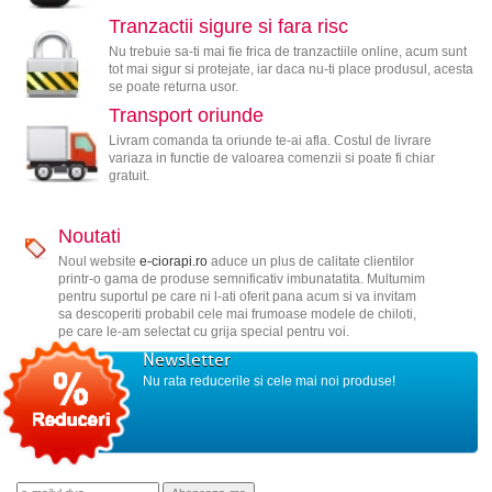
Tranzactii sigure si fara risc
Nu trebuie sa-ti mai fie frica de tranzactiile online, acum sunt
tot mai sigur si protejate, iar daca nu-ti place produsul, acesta
se poate returna usor.
Transport oriunde
Livram comanda ta oriunde te-ai afla. Costul de livrare
variaza in functie de valoarea comenzii si poate fi chiar
gratuit.
Noutati
Noul website
e-ciorapi.ro
aduce un plus de calitate clientilor
printr-o gama de produse semnificativ imbunatatita. Multumim
pentru suportul pe care ni l-ati oferit pana acum si va invitam
sa descoperiti probabil cele mai frumoase modele de chiloti,
pe care le-am selectat cu grija special pentru voi.
Newsletter
Nu rata reducerile si cele mai noi produse!