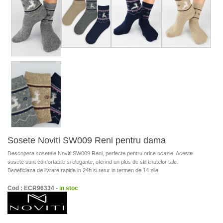
Sosete Noviti SW009 Reni pentru dama
Descopera sosetele Noviti SW009 Reni, perfecte pentru orice ocazie. Aceste
sosete sunt confortabile si elegante, oferind un plus de stil tinutelor tale.
Beneficiaza de livrare rapida in 24h si retur in termen de 14 zile.
Cod : ECR96334 -
in stoc