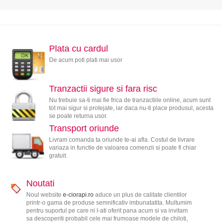
Plata cu cardul
De acum poti plati mai usor
Tranzactii sigure si fara risc
Nu trebuie sa-ti mai fie frica de tranzactiile online, acum sunt
tot mai sigur si protejate, iar daca nu-ti place produsul, acesta
se poate returna usor.
Transport oriunde
Livram comanda ta oriunde te-ai afla. Costul de livrare
variaza in functie de valoarea comenzii si poate fi chiar
gratuit.
Noutati
Noul website
e-ciorapi.ro
aduce un plus de calitate clientilor
printr-o gama de produse semnificativ imbunatatita. Multumim
pentru suportul pe care ni l-ati oferit pana acum si va invitam
sa descoperiti probabil cele mai frumoase modele de chiloti,