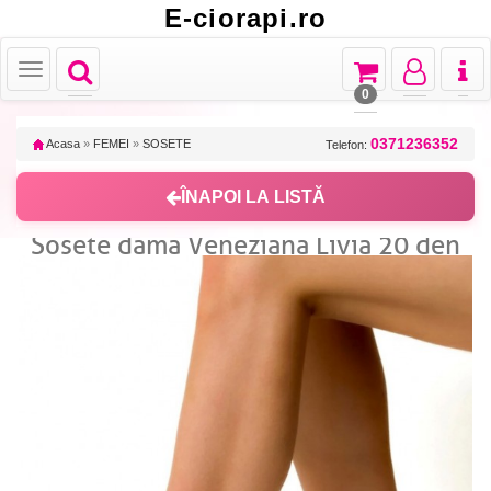
E-ciorapi.ro
Toggle
Toggle
Toggle
Toggl
Toggle
navigation
navigation
navigation
naviga
navigation
0
0371236352
Acasa
»
FEMEI
»
SOSETE
Telefon:
ÎNAPOI LA LISTĂ
Sosete dama Veneziana Livia 20 den