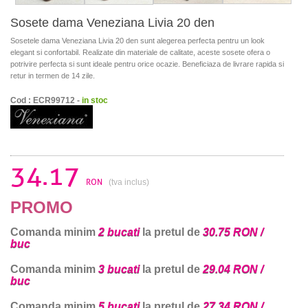
Sosete dama Veneziana Livia 20 den
Sosetele dama Veneziana Livia 20 den sunt alegerea perfecta pentru un look
elegant si confortabil. Realizate din materiale de calitate, aceste sosete ofera o
potrivire perfecta si sunt ideale pentru orice ocazie. Beneficiaza de livrare rapida si
retur in termen de 14 zile.
Cod : ECR99712 -
in stoc
34.17
RON
(tva inclus)
PROMO
Comanda minim
2 bucati
la pretul de
30.75 RON /
buc
Comanda minim
3 bucati
la pretul de
29.04 RON /
buc
Comanda minim
5 bucati
la pretul de
27.34 RON /