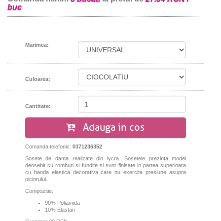
buc
Marimea:
Culoarea:
Cantitate:
Adauga in cos
Comanda telefonic:
0371236352
Sosete de dama realizate din lycra. Sosetele prezinta model
deosebit cu romburi si fundite si sunt finisate in partea superioara
cu banda elastica decorativa care nu exercita presiune asupra
piciorului.
Compozitie:
90% Poliamida
10% Elastan