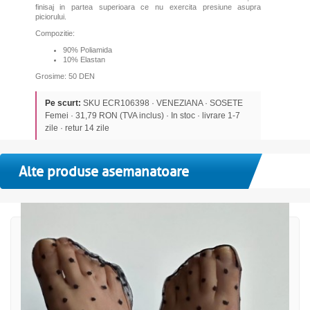
finisaj in partea superioara ce nu exercita presiune asupra
piciorului.
Compozitie:
90% Poliamida
10% Elastan
Grosime: 50 DEN
Pe scurt:
SKU ECR106398 · VENEZIANA · SOSETE
Femei · 31,79 RON (TVA inclus) · In stoc · livrare 1-7
zile · retur 14 zile
Alte produse asemanatoare