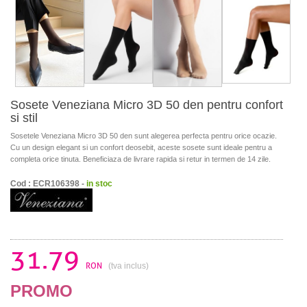
Sosete Veneziana Micro 3D 50 den pentru confort
si stil
Sosetele Veneziana Micro 3D 50 den sunt alegerea perfecta pentru orice ocazie.
Cu un design elegant si un confort deosebit, aceste sosete sunt ideale pentru a
completa orice tinuta. Beneficiaza de livrare rapida si retur in termen de 14 zile.
Cod : ECR106398 -
in stoc
31.79
RON
(tva inclus)
PROMO