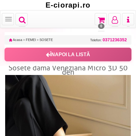
E-ciorapi.ro
Toggle
Toggle
Toggle
Toggl
Toggle
navigation
navigation
navigation
naviga
navigation
0
0371236352
Acasa
»
FEMEI
»
SOSETE
Telefon:
ÎNAPOI LA LISTĂ
Sosete dama Veneziana Micro 3D 50
den