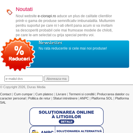
Noutati
Noul website
e-ciorapi.ro
aduce un plus de calitate clientilor
printr-o gama de produse semnificativ imbunatatita. Multumim
pentru suportul pe care ni l-ati oferit pana acum si va invitam
sa descoperiti probabil cele mai frumoase modele de chiloti,
pe care le-am selectat cu grija special pentru voi.
Newsletter
Nu rata reducerile si cele mai noi produse!
© Copyright 2026, Duras Media
Contact
|
Cum cumpar
|
Cum platesc
|
Livrare
|
Termeni si conditii
|
Prelucrarea datelor cu
caracter personal
|
Politica de retur
|
Sfaturi intretinere
|
ANPC
|
Platforma SOL
|
Platforma
SAL