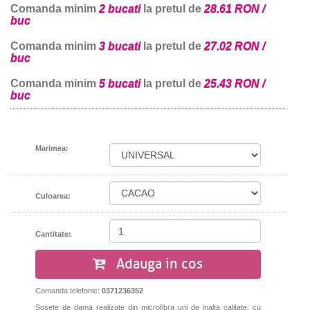
Comanda minim
2 bucati
la pretul de
28.61 RON /
buc
Comanda minim
3 bucati
la pretul de
27.02 RON /
buc
Comanda minim
5 bucati
la pretul de
25.43 RON /
buc
Marimea:
Culoarea:
Cantitate:
Adauga in cos
Comanda telefonic:
0371236352
Sosete de dama realizate din microfibra uni de inalta calitate, cu