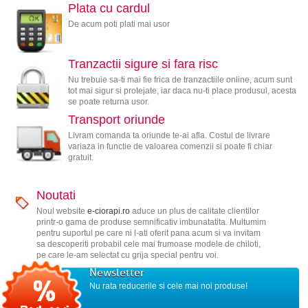
Plata cu cardul
De acum poti plati mai usor
Tranzactii sigure si fara risc
Nu trebuie sa-ti mai fie frica de tranzactiile online, acum sunt
tot mai sigur si protejate, iar daca nu-ti place produsul, acesta
se poate returna usor.
Transport oriunde
Livram comanda ta oriunde te-ai afla. Costul de livrare
variaza in functie de valoarea comenzii si poate fi chiar
gratuit.
Noutati
Noul website
e-ciorapi.ro
aduce un plus de calitate clientilor
printr-o gama de produse semnificativ imbunatatita. Multumim
pentru suportul pe care ni l-ati oferit pana acum si va invitam
sa descoperiti probabil cele mai frumoase modele de chiloti,
pe care le-am selectat cu grija special pentru voi.
Newsletter
Nu rata reducerile si cele mai noi produse!