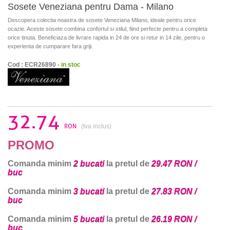
Sosete Veneziana pentru Dama - Milano
Descopera colectia noastra de sosete Veneziana Milano, ideale pentru orice
ocazie. Aceste sosete combina confortul si stilul, fiind perfecte pentru a completa
orice tinuta. Beneficiaza de livrare rapida in 24 de ore si retur in 14 zile, pentru o
experienta de cumparare fara griji.
Cod : ECR26890 -
in stoc
32.74
RON
(tva inclus)
PROMO
Comanda minim
2 bucati
la pretul de
29.47 RON /
buc
Comanda minim
3 bucati
la pretul de
27.83 RON /
buc
Comanda minim
5 bucati
la pretul de
26.19 RON /
buc