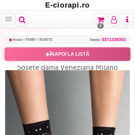
E-ciorapi.ro
Toggle
Toggle
Toggle
Toggl
Toggle
navigation
navigation
navigation
naviga
navigation
0
0371236352
Acasa
»
FEMEI
»
SOSETE
Telefon:
ÎNAPOI LA LISTĂ
Sosete dama Veneziana Milano