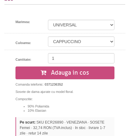
Marimea:
Culoarea:
Cantitate:
Adauga in cos
Comanda telefonic:
0371236352
Sosete de dama ajurate cu model floral.
Compozitie:
90% Poliamida
10% Elastan
Pe scurt:
SKU ECR26890 · VENEZIANA · SOSETE
Femei · 32,74 RON (TVA inclus) · In stoc · livrare 1-7
zile · retur 14 zile