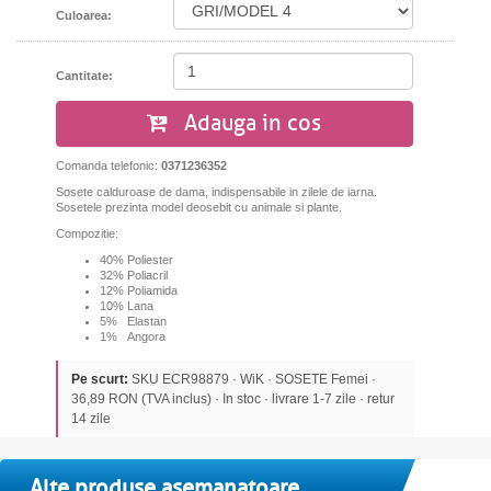
Culoarea:
Cantitate:
Adauga in cos
Comanda telefonic:
0371236352
Sosete calduroase de dama, indispensabile in zilele de iarna.
Sosetele prezinta model deosebit cu animale si plante.
Compozitie:
40% Poliester
32% Poliacril
12% Poliamida
10% Lana
5% Elastan
1% Angora
Pe scurt:
SKU ECR98879 · WiK · SOSETE Femei ·
36,89 RON (TVA inclus) · In stoc · livrare 1-7 zile · retur
14 zile
Alte produse asemanatoare