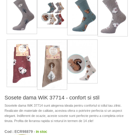
Sosete dama WiK 37714 - confort si stil
Sosetele dama WiK 37714 sunt alegerea ideala pentru confortul si stilul tau zilnic.
Realizate din materiale de calitate, acestea ofera o potrivire perfecta si un aspect
elegant. Indiferent de ocazie, aceste sosete sunt perfecte pentru a completa orice
tinuta. Profita de livrarea rapida si returul in termen de 14 zile!
Cod : ECR98879 -
in stoc