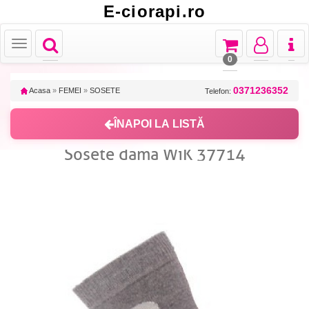
E-ciorapi.ro
Toggle
Toggle
Toggle
Toggl
Toggle
navigation
navigation
navigation
naviga
navigation
0
0371236352
Acasa
»
FEMEI
»
SOSETE
Telefon:
ÎNAPOI LA LISTĂ
Sosete dama WiK 37714