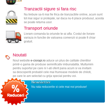
Tranzactii sigure si fara risc
Nu trebuie sa-ti mai fie frica de tranzactiile online, acum sunt
tot mai sigur si protejate, iar daca nu-ti place produsul, acesta
se poate returna usor.
Transport oriunde
Livram comanda ta oriunde te-ai afla. Costul de livrare
variaza in functie de valoarea comenzii si poate fi chiar
gratuit.
Noutati
Noul website
e-ciorapi.ro
aduce un plus de calitate clientilor
printr-o gama de produse semnificativ imbunatatita. Multumim
pentru suportul pe care ni l-ati oferit pana acum si va invitam
sa descoperiti probabil cele mai frumoase modele de chiloti,
pe care le-am selectat cu grija special pentru voi.
Newsletter
Nu rata reducerile si cele mai noi produse!